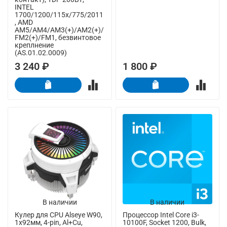
INTEL
1700/1200/115x/775/2011
, AMD
AM5/AM4/AM3(+)/AM2(+)/
FM2(+)/FM1, безвинтовое
креплнение
(AS.01.02.0009)
3 240 ₽
1 800 ₽
В наличии
В наличии
Кулер для CPU Alseye W90,
Процессор Intel Core i3-
1х92мм, 4-pin, Al+Cu,
10100F, Socket 1200, Bulk,