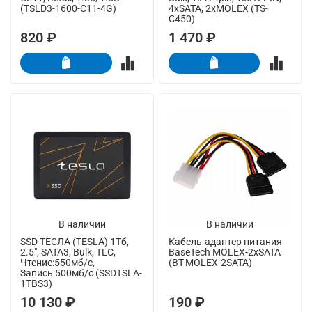
(TSLD3-1600-C11-4G)
4xSATA, 2xMOLEX (TS-
C450)
820 ₽
1 470 ₽
В наличии
В наличии
SSD ТЕСЛА (TESLA) 1Тб,
Кабель-адаптер питания
2.5", SATA3, Bulk, TLC,
BaseTech MOLEX-2xSATA
Чтение:550мб/с,
(BT-MOLEX-2SATA)
Запись:500мб/с (SSDTSLA-
1TBS3)
10 130 ₽
190 ₽