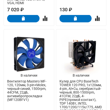
VGA, HDMI
7 020 ₽
130 ₽
В наличии
В наличии
Вентилятор Mastero MF-
Кулер для CPU BaseTech
120, 120мм, 3-pin+Molex,
TOWER 120 PRO, 1х120мм,
черный-синий, 1500rpm,
4-pin, Al+Cu, серебристый-
44CFM, 22дБ,
черный, 800-1500rpm,
антивибропрокладки
41CFM, 22дБ, 4-
(MF120BFV1)
PIPE(прямой контакт),
TDP 140Вт, INTEL
1700/1200/115x/775, AMD