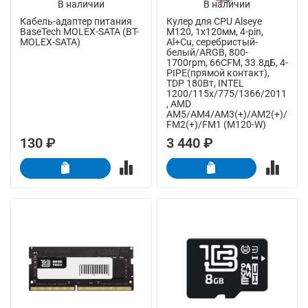
В наличии
В наличии
Кабель-адаптер питания
Кулер для CPU Alseye
BaseTech MOLEX-SATA (BT-
M120, 1х120мм, 4-pin,
MOLEX-SATA)
Al+Cu, серебристый-
белый/ARGB, 800-
1700rpm, 66CFM, 33.8дБ, 4-
PIPE(прямой контакт),
TDP 180Вт, INTEL
1200/115x/775/1366/2011
, AMD
AM5/AM4/AM3(+)/AM2(+)/
FM2(+)/FM1 (M120-W)
130 ₽
3 440 ₽