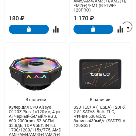
AM5/AM4/AM3(+)/AM2(+)/
FM2(+)/FM1 (BT-TWR-
120PRO)
180 ₽
1 170 ₽
В наличии
В наличии
Кулер для CPU Alseye
SSD ТЕСЛА (TESLA) 120Гб,
O120Z Plus, 1х120мм, 4-pin,
2.5", SATA3, Bulk, TLC,
Al, черный-белый/FRGB,
Чтение:530мб/с,
600-2000rpm, 52.6CFM,
Запись:430мб/с (SSDTSLA-
33.8дБ, TDP 95Вт, INTEL
120GS3)
1700/1200/115x/775, AMD
AM5/AM4/AM3(+)/AM2(+)