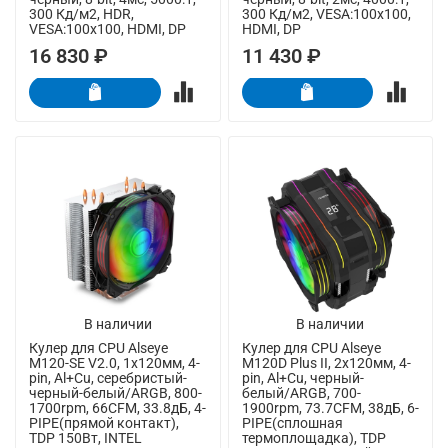
300 Кд/м2, HDR,
300 Кд/м2, VESA:100x100,
VESA:100x100, HDMI, DP
HDMI, DP
16 830 ₽
11 430 ₽
В наличии
В наличии
Кулер для CPU Alseye
Кулер для CPU Alseye
M120-SE V2.0, 1х120мм, 4-
M120D Plus II, 2х120мм, 4-
pin, Al+Cu, серебристый-
pin, Al+Cu, черный-
черный-белый/ARGB, 800-
белый/ARGB, 700-
1700rpm, 66CFM, 33.8дБ, 4-
1900rpm, 73.7CFM, 38дБ, 6-
PIPE(прямой контакт),
PIPE(сплошная
TDP 150Вт, INTEL
термоплощадка), TDP