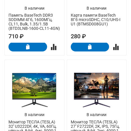
В наличии
В наличии
Память BaseTech DDR3
Карта памяти BaseTech
SODIMM 4Гб, 1600МГц,
8Гб microSDHC, C10/UHS-I
CL11, Bulk, 1.35/1.5В
U1 (BTMSD008GU1)
(BTD3LNB-1600-CL11-4GN)
710 ₽
280 ₽
В наличии
В наличии
Монитор ТЕСЛА (TESLA)
Монитор ТЕСЛА (TESLA)
32'' U3222DF, 4K, VA, 60Гц,
27'' F2722DF, 2K, IPS, 75Гц,
чёрный, 8-bit, 4мс, 5000:1,
чёрный, 8-bit, 2мс, 4000:1,