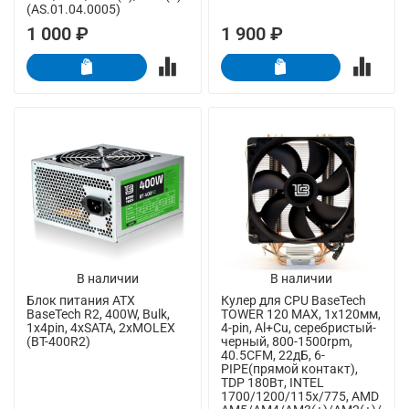
(AS.01.04.0005)
1 000 ₽
1 900 ₽
В наличии
В наличии
Блок питания ATX
Кулер для CPU BaseTech
BaseTech R2, 400W, Bulk,
TOWER 120 MAX, 1х120мм,
1x4pin, 4xSATA, 2xMOLEX
4-pin, Al+Cu, серебристый-
(BT-400R2)
черный, 800-1500rpm,
40.5CFM, 22дБ, 6-
PIPE(прямой контакт),
TDP 180Вт, INTEL
1700/1200/115x/775, AMD