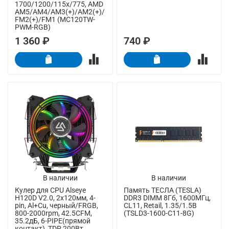
1700/1200/115x/775, AMD
AM5/AM4/AM3(+)/AM2(+)/
FM2(+)/FM1 (MC120TW-
PWM-RGB)
1 360 ₽
740 ₽
В наличии
В наличии
Кулер для CPU Alseye
Память ТЕСЛА (TESLA)
H120D V2.0, 2х120мм, 4-
DDR3 DIMM 8Гб, 1600МГц,
pin, Al+Cu, черный/FRGB,
CL11, Retail, 1.35/1.5В
800-2000rpm, 42.5CFM,
(TSLD3-1600-C11-8G)
35.2дБ, 6-PIPE(прямой
контакт), TDP 200Вт,