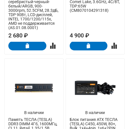
серебристый-черный-
Comet Lake, 3.6GHz, 4C/8T,
белый/ARGB, 900-
TDP:65W
3000rpm, 52.5CFM, 28.3дБ,
(CM8070104291318)
TDP 90Вт, LCD-дисплей,
INTEL 1700/1200/115x,
AMD не поддерживается
(AS.01.08.0001)
2 680 ₽
4 900 ₽
В наличии
В наличии
Память ТЕСЛА (TESLA)
Блок питания ATX ТЕСЛА
DDR3 DIMM 4Гб, 1600МГц,
(TESLA) C450, 450W, 80+,
CL11, Retail, 1.35/1.5В
Bulk, 1x4+4pin, 1x6+2PIN,