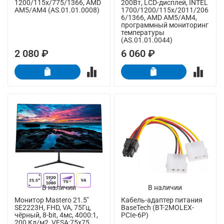
1200/115x/775/1366, AMD
200Вт, LCD-дисплей, INTEL
AM5/AM4 (AS.01.01.0008)
1700/1200/115x/2011/206
6/1366, AMD AM5/AM4,
программный мониторинг
температуры
(AS.01.01.0044)
2 080 ₽
6 060 ₽
В наличии
В наличии
Монитор Mastero 21.5''
Кабель-адаптер питания
SE2223H, FHD, VA, 75Гц,
BaseTech (BT-2MOLEX-
чёрный, 8-bit, 4мс, 4000:1,
PCIe-6P)
200 Кд/м2, VESA:75x75,