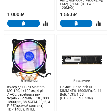
AM5/AM4/AM3(+)/AM2(+)/
FM2(+)/FM1 (BT-TWR-
120MAX)
1 000 ₽
1 550 ₽
В наличии
В наличии
Кулер для CPU Mastero
Память BaseTech DDR3
MC-120, 1х120мм, 4-pin,
DIMM 4Гб, 1600МГц, CL11,
Al+Cu, серебристый-
Bulk, 1.35/1.5В
черный-белый/FRGB, 800-
(BTD31600C11-4GN)
1500rpm, 38.5CFM, 22дБ, 4-
PIPE(прямой контакт),
TDP 140Вт, INTEL