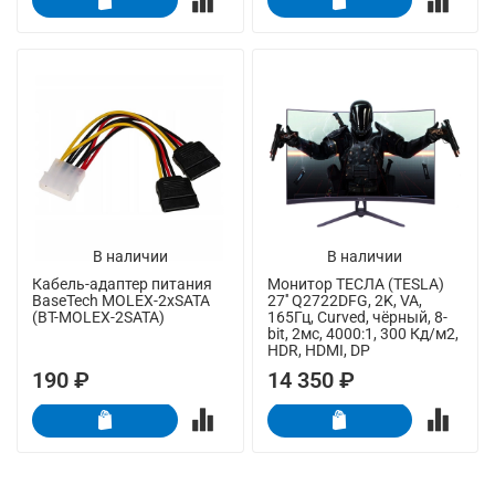
В наличии
В наличии
Кабель-адаптер питания
Монитор ТЕСЛА (TESLA)
BaseTech MOLEX-2xSATA
27'' Q2722DFG, 2K, VA,
(BT-MOLEX-2SATA)
165Гц, Curved, чёрный, 8-
bit, 2мс, 4000:1, 300 Кд/м2,
HDR, HDMI, DP
190 ₽
14 350 ₽