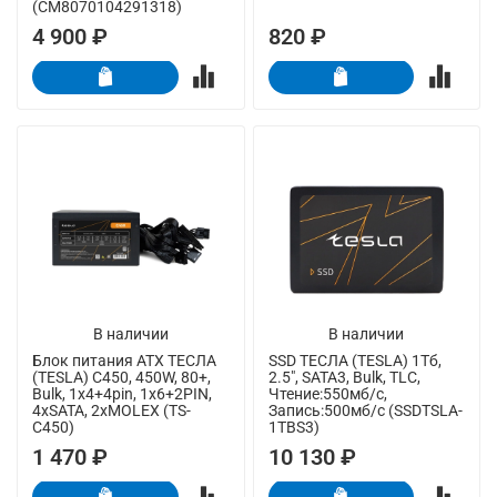
(CM8070104291318)
4 900 ₽
820 ₽
В наличии
В наличии
Блок питания ATX ТЕСЛА
SSD ТЕСЛА (TESLA) 1Тб,
(TESLA) C450, 450W, 80+,
2.5", SATA3, Bulk, TLC,
Bulk, 1x4+4pin, 1x6+2PIN,
Чтение:550мб/с,
4xSATA, 2xMOLEX (TS-
Запись:500мб/с (SSDTSLA-
C450)
1TBS3)
1 470 ₽
10 130 ₽