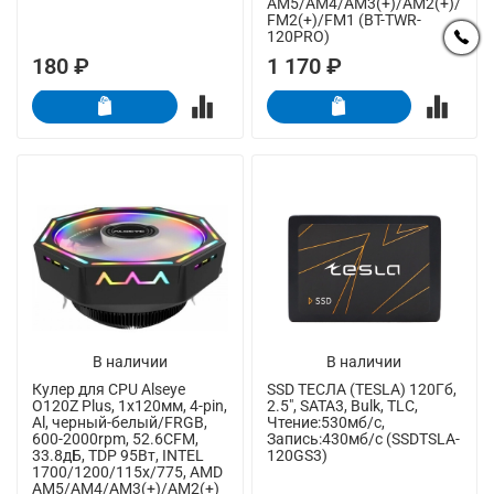
AM5/AM4/AM3(+)/AM2(+)/
FM2(+)/FM1 (BT-TWR-
120PRO)
180 ₽
1 170 ₽
В наличии
В наличии
Кулер для CPU Alseye
SSD ТЕСЛА (TESLA) 120Гб,
O120Z Plus, 1х120мм, 4-pin,
2.5", SATA3, Bulk, TLC,
Al, черный-белый/FRGB,
Чтение:530мб/с,
600-2000rpm, 52.6CFM,
Запись:430мб/с (SSDTSLA-
33.8дБ, TDP 95Вт, INTEL
120GS3)
1700/1200/115x/775, AMD
AM5/AM4/AM3(+)/AM2(+)