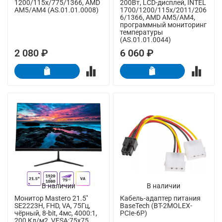
1200/115x/775/1366, AMD
200Вт, LCD-дисплей, INTEL
AM5/AM4 (AS.01.01.0008)
1700/1200/115x/2011/206
6/1366, AMD AM5/AM4,
программный мониторинг
температуры
(AS.01.01.0044)
2 080 ₽
6 060 ₽
В наличии
В наличии
Монитор Mastero 21.5''
Кабель-адаптер питания
SE2223H, FHD, VA, 75Гц,
BaseTech (BT-2MOLEX-
чёрный, 8-bit, 4мс, 4000:1,
PCIe-6P)
200 Кд/м2, VESA:75x75,