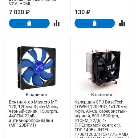
VGA, HDMI
7 020 ₽
130 ₽
В наличии
В наличии
Вентилятор Mastero MF-
Кулер для CPU BaseTech
120, 120мм, 3-pin+Molex,
TOWER 120 PRO, 1х120мм,
черный-синий, 1500rpm,
4-pin, Al+Cu, серебристый-
44CFM, 22дБ,
черный, 800-1500rpm,
антивибропрокладки
41CFM, 22дБ, 4-
(MF120BFV1)
PIPE(прямой контакт),
TDP 140Вт, INTEL
1700/1200/115x/775, AMD