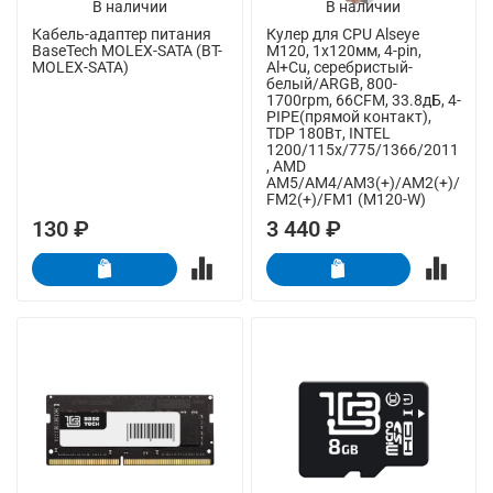
В наличии
В наличии
Кабель-адаптер питания
Кулер для CPU Alseye
BaseTech MOLEX-SATA (BT-
M120, 1х120мм, 4-pin,
MOLEX-SATA)
Al+Cu, серебристый-
белый/ARGB, 800-
1700rpm, 66CFM, 33.8дБ, 4-
PIPE(прямой контакт),
TDP 180Вт, INTEL
1200/115x/775/1366/2011
, AMD
AM5/AM4/AM3(+)/AM2(+)/
FM2(+)/FM1 (M120-W)
130 ₽
3 440 ₽