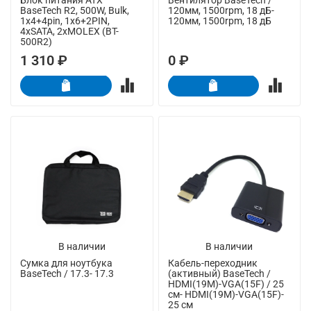
BaseTech R2, 500W, Bulk,
120мм, 1500rpm, 18 дБ-
1x4+4pin, 1x6+2PIN,
120мм, 1500rpm, 18 дБ
4xSATA, 2xMOLEX (BT-
500R2)
1 310 ₽
0 ₽
В наличии
В наличии
Сумка для ноутбука
Кабель-переходник
BaseTech / 17.3- 17.3
(активный) BaseTech /
HDMI(19M)-VGA(15F) / 25
см- HDMI(19M)-VGA(15F)-
25 см