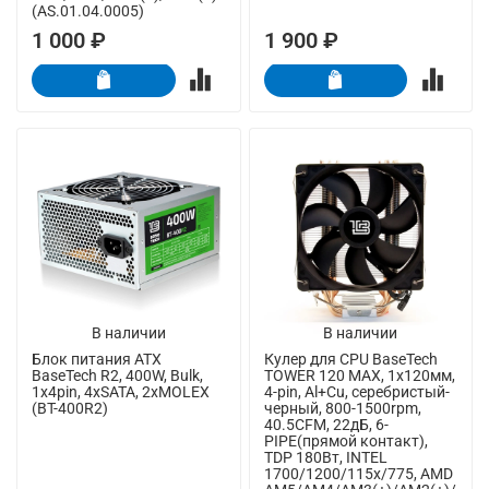
(AS.01.04.0005)
1 000 ₽
1 900 ₽
В наличии
В наличии
Блок питания ATX
Кулер для CPU BaseTech
BaseTech R2, 400W, Bulk,
TOWER 120 MAX, 1х120мм,
1x4pin, 4xSATA, 2xMOLEX
4-pin, Al+Cu, серебристый-
(BT-400R2)
черный, 800-1500rpm,
40.5CFM, 22дБ, 6-
PIPE(прямой контакт),
TDP 180Вт, INTEL
1700/1200/115x/775, AMD