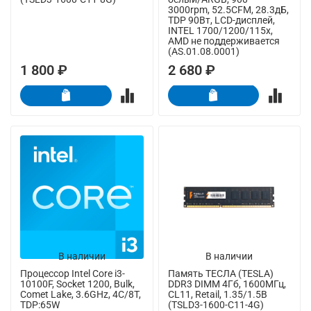
3000rpm, 52.5CFM, 28.3дБ,
TDP 90Вт, LCD-дисплей,
INTEL 1700/1200/115x,
AMD не поддерживается
(AS.01.08.0001)
1 800 ₽
2 680 ₽
В наличии
В наличии
Процессор Intel Core i3-
Память ТЕСЛА (TESLA)
10100F, Socket 1200, Bulk,
DDR3 DIMM 4Гб, 1600МГц,
Comet Lake, 3.6GHz, 4C/8T,
CL11, Retail, 1.35/1.5В
TDP:65W
(TSLD3-1600-C11-4G)