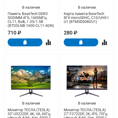
В наличии
В наличии
Память BaseTech DDR3
Карта памяти BaseTech
SODIMM 4Гб, 1600МГц,
8Гб microSDHC, C10/UHS-I
CL11, Bulk, 1.35/1.5В
U1 (BTMSD008GU1)
(BTD3LNB-1600-CL11-4GN)
710 ₽
280 ₽
В наличии
В наличии
Монитор ТЕСЛА (TESLA)
Монитор ТЕСЛА (TESLA)
32'' U3222DF, 4K, VA, 60Гц,
27'' F2722DF, 2K, IPS, 75Гц,
чёрный, 8-bit, 4мс, 5000:1,
чёрный, 8-bit, 2мс, 4000:1,