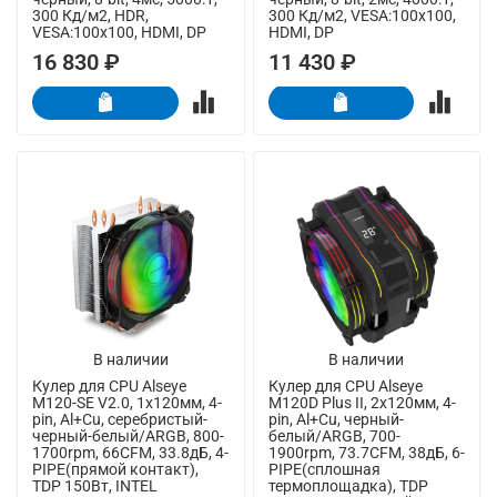
300 Кд/м2, HDR,
300 Кд/м2, VESA:100x100,
VESA:100x100, HDMI, DP
HDMI, DP
16 830 ₽
11 430 ₽
В наличии
В наличии
Кулер для CPU Alseye
Кулер для CPU Alseye
M120-SE V2.0, 1х120мм, 4-
M120D Plus II, 2х120мм, 4-
pin, Al+Cu, серебристый-
pin, Al+Cu, черный-
черный-белый/ARGB, 800-
белый/ARGB, 700-
1700rpm, 66CFM, 33.8дБ, 4-
1900rpm, 73.7CFM, 38дБ, 6-
PIPE(прямой контакт),
PIPE(сплошная
TDP 150Вт, INTEL
термоплощадка), TDP