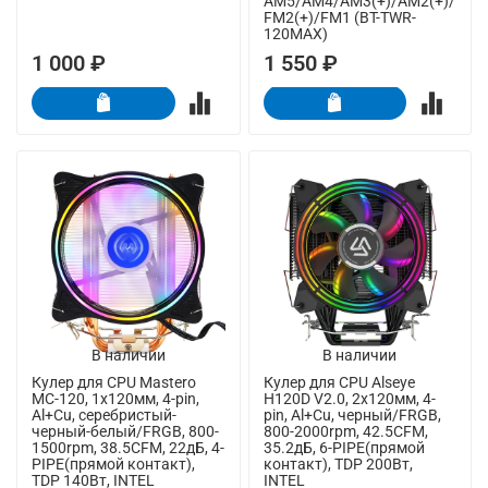
AM5/AM4/AM3(+)/AM2(+)/
FM2(+)/FM1 (BT-TWR-
120MAX)
1 000 ₽
1 550 ₽
В наличии
В наличии
Кулер для CPU Mastero
Кулер для CPU Alseye
MC-120, 1х120мм, 4-pin,
H120D V2.0, 2х120мм, 4-
Al+Cu, серебристый-
pin, Al+Cu, черный/FRGB,
черный-белый/FRGB, 800-
800-2000rpm, 42.5CFM,
1500rpm, 38.5CFM, 22дБ, 4-
35.2дБ, 6-PIPE(прямой
PIPE(прямой контакт),
контакт), TDP 200Вт,
TDP 140Вт, INTEL
INTEL