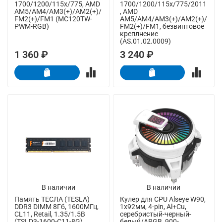
1700/1200/115x/775, AMD
1700/1200/115x/775/2011
AM5/AM4/AM3(+)/AM2(+)/
, AMD
FM2(+)/FM1 (MC120TW-
AM5/AM4/AM3(+)/AM2(+)/
PWM-RGB)
FM2(+)/FM1, безвинтовое
креплнение
(AS.01.02.0009)
1 360 ₽
3 240 ₽
В наличии
В наличии
Память ТЕСЛА (TESLA)
Кулер для CPU Alseye W90,
DDR3 DIMM 8Гб, 1600МГц,
1х92мм, 4-pin, Al+Cu,
CL11, Retail, 1.35/1.5В
серебристый-черный-
(TSLD3-1600-C11-8G)
белый/ARGB, 900-