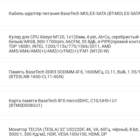
Кабель-адаптер питания BaseTech MOLEX-SATA (BT-MOLEX-SATA
Кулер для CPU Alseye M120, 1х120мм, 4-pin, Al+Cu, серебристый-
белый/ARGB, 800-1700rpm, 66CFM, 33.8дБ, 4-PIPE(прямой конта
TDP 180Вт, INTEL 1200/115x/775/1366/2011, AMD
AM5/AM4/AM3(+)/AM2(+)/FM2(+)/FM1 (M120-W)
Память BaseTech DDR3 SODIMM 4Гб, 1600МГц, CL11, Bulk, 1.35/
(BTD3LNB-1600-CL11-4GN)
Карта памяти BaseTech 8Гб microSDHC, C10/UHS-I U1
(BTMSD008GU1)
Монитор ТЕСЛА (TESLA) 32'' U3222DF, 4K, VA, 60Гц, чёрный, 8-bit,
5000:1, 300 Кд/м2, HDR, VESA:100x100, HDMI, DP