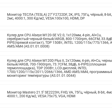
Монитор ТЕСЛА (TESLA) 27'' F2722DF, 2K, IPS, 75Гц, чёрный, 8-bit,
2мс, 4000:1, 300 Кд/м2, VESA:100x100, HDMI, DP
Кулер для CPU Alseye M120-SE V2.0, 1х120мм, 4-pin, Al+Cu,
серебристый-черный-белый/ARGB, 800-1700rpm, 66CFM, 33.8дБ,
PIPE(прямой контакт), TDP 150Вт, INTEL 1200/115x/775/1366,
AM5/AM4 (AS.01.01.0008)
Кулер для CPU Alseye M120D Plus II, 2х120мм, 4-pin, Al+Cu, черны
белый/ARGB, 700-1900rpm, 73.7CFM, 38дБ, 6-PIPE(сплошная
термоплощадка), TDP 200Вт, LCD-дисплей, INTEL
1700/1200/115x/2011/2066/1366, AMD AM5/AM4, программны
мониторинг температуры (AS.01.01.0044)
Монитор Mastero 21.5'' SE2223H, FHD, VA, 75Гц, чёрный, 8-bit, 4мс
4000:1, 200 Кд/м2, VESA:75x75, VGA, HDMI