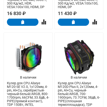
300 Кд/м2, HDR,
300 Кд/м2, VESA:100x100,
VESA:100x100, HDMI, DP
HDMI, DP
16 830 ₽
11 430 ₽
В наличии
В наличии
Кулер для CPU Alseye
Кулер для CPU Alseye
M120-SE V2.0, 1х120мм, 4-
M120D Plus II, 2х120мм, 4-
pin, Al+Cu, серебристый-
pin, Al+Cu, черный-
черный-белый/ARGB, 800-
белый/ARGB, 700-
1700rpm, 66CFM, 33.8дБ, 4-
1900rpm, 73.7CFM, 38дБ, 6-
PIPE(прямой контакт),
PIPE(сплошная
TDP 150Вт, INTEL
термоплощадка), TDP