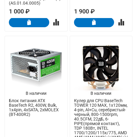
(AS.01.04.0005)
1 000 ₽
1 900 ₽
В наличии
В наличии
Блок питания ATX
Кулер для CPU BaseTech
BaseTech R2, 400W, Bulk,
TOWER 120 MAX, 1х120мм,
1x4pin, 4xSATA, 2xMOLEX
4-pin, Al+Cu, серебристый-
(BT-400R2)
черный, 800-1500rpm,
40.5CFM, 22дБ, 6-
PIPE(прямой контакт),
TDP 180Вт, INTEL
1700/1200/115x/775, AMD