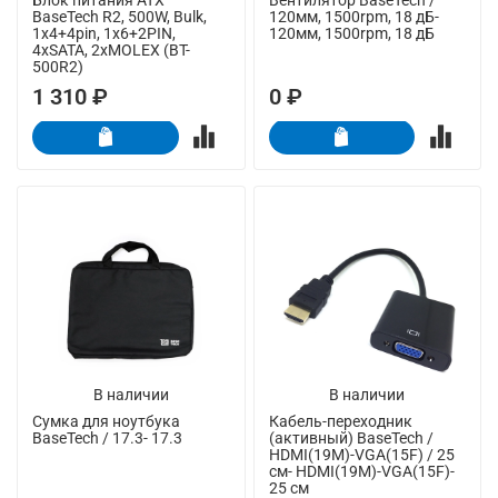
BaseTech R2, 500W, Bulk,
120мм, 1500rpm, 18 дБ-
1x4+4pin, 1x6+2PIN,
120мм, 1500rpm, 18 дБ
4xSATA, 2xMOLEX (BT-
500R2)
1 310 ₽
0 ₽
В наличии
В наличии
Сумка для ноутбука
Кабель-переходник
BaseTech / 17.3- 17.3
(активный) BaseTech /
HDMI(19M)-VGA(15F) / 25
см- HDMI(19M)-VGA(15F)-
25 см