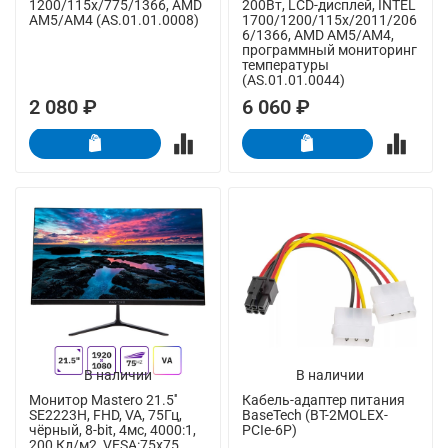
1200/115x/775/1366, AMD
200Вт, LCD-дисплей, INTEL
AM5/AM4 (AS.01.01.0008)
1700/1200/115x/2011/206
6/1366, AMD AM5/AM4,
программный мониторинг
температуры
(AS.01.01.0044)
2 080 ₽
6 060 ₽
В наличии
В наличии
Монитор Mastero 21.5''
Кабель-адаптер питания
SE2223H, FHD, VA, 75Гц,
BaseTech (BT-2MOLEX-
чёрный, 8-bit, 4мс, 4000:1,
PCIe-6P)
200 Кд/м2, VESA:75x75,