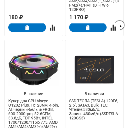
AM5/AM4/AM3(+)/AM2(+)/
FM2(+)/FM1 (BT-TWR-
120PRO)
180 ₽
1 170 ₽
В наличии
В наличии
Кулер для CPU Alseye
SSD ТЕСЛА (TESLA) 120Гб,
O120Z Plus, 1х120мм, 4-pin,
2.5", SATA3, Bulk, TLC,
Al, черный-белый/FRGB,
Чтение:530мб/с,
600-2000rpm, 52.6CFM,
Запись:430мб/с (SSDTSLA-
33.8дБ, TDP 95Вт, INTEL
120GS3)
1700/1200/115x/775, AMD
AM5/AM4/AM3(+)/AM2(+)