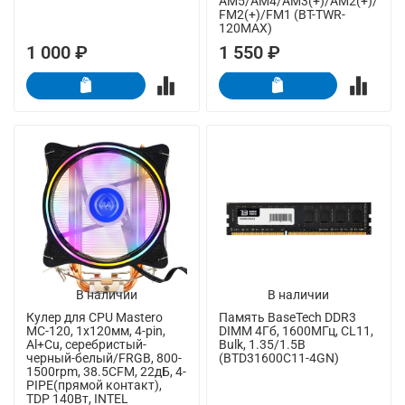
AM5/AM4/AM3(+)/AM2(+)/
FM2(+)/FM1 (BT-TWR-
120MAX)
1 000 ₽
1 550 ₽
В наличии
В наличии
Кулер для CPU Mastero
Память BaseTech DDR3
MC-120, 1х120мм, 4-pin,
DIMM 4Гб, 1600МГц, CL11,
Al+Cu, серебристый-
Bulk, 1.35/1.5В
черный-белый/FRGB, 800-
(BTD31600C11-4GN)
1500rpm, 38.5CFM, 22дБ, 4-
PIPE(прямой контакт),
TDP 140Вт, INTEL