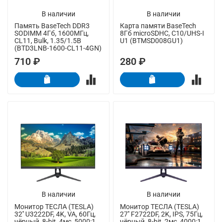
В наличии
В наличии
Память BaseTech DDR3
Карта памяти BaseTech
SODIMM 4Гб, 1600МГц,
8Гб microSDHC, C10/UHS-I
CL11, Bulk, 1.35/1.5В
U1 (BTMSD008GU1)
(BTD3LNB-1600-CL11-4GN)
710 ₽
280 ₽
В наличии
В наличии
Монитор ТЕСЛА (TESLA)
Монитор ТЕСЛА (TESLA)
32'' U3222DF, 4K, VA, 60Гц,
27'' F2722DF, 2K, IPS, 75Гц,
чёрный, 8-bit, 4мс, 5000:1,
чёрный, 8-bit, 2мс, 4000:1,