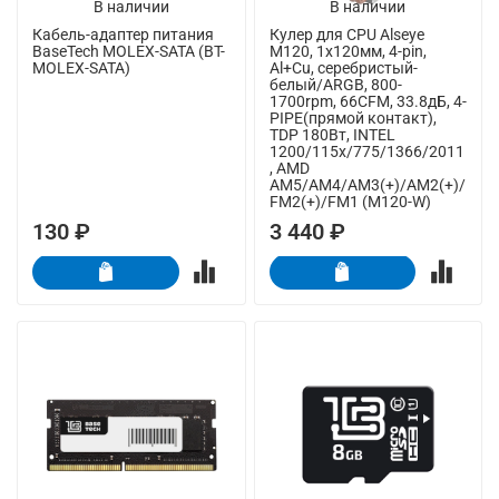
В наличии
В наличии
Кабель-адаптер питания
Кулер для CPU Alseye
BaseTech MOLEX-SATA (BT-
M120, 1х120мм, 4-pin,
MOLEX-SATA)
Al+Cu, серебристый-
белый/ARGB, 800-
1700rpm, 66CFM, 33.8дБ, 4-
PIPE(прямой контакт),
TDP 180Вт, INTEL
1200/115x/775/1366/2011
, AMD
AM5/AM4/AM3(+)/AM2(+)/
FM2(+)/FM1 (M120-W)
130 ₽
3 440 ₽