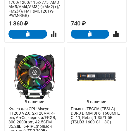
1700/1200/115x/775, AMD
AM5/AM4/AM3(+)/AM2(+)/
FM2(+)/FM1 (MC120TW-
PWM-RGB)
1 360 ₽
740 ₽
В наличии
В наличии
Кулер для CPU Alseye
Память ТЕСЛА (TESLA)
H120D V2.0, 2х120мм, 4-
DDR3 DIMM 8Гб, 1600МГц,
pin, Al+Cu, черный/FRGB,
CL11, Retail, 1.35/1.5В
800-2000rpm, 42.5CFM,
(TSLD3-1600-C11-8G)
35.2дБ, 6-PIPE(прямой
контакт), TDP 200Вт,