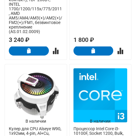
INTEL
1700/1200/115x/775/2011
, AMD
AM5/AM4/AM3(+)/AM2(+)/
FM2(+)/FM1, безвинтовое
креплнение
(AS.01.02.0009)
3 240 ₽
1 800 ₽
В наличии
В наличии
Кулер для CPU Alseye W90,
Процессор Intel Core i3-
1х92мм, 4-pin, Al+Cu,
10100F, Socket 1200, Bulk,