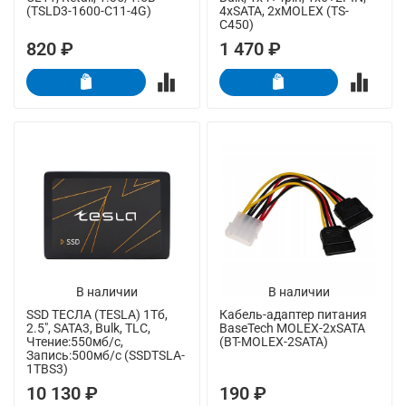
(TSLD3-1600-C11-4G)
4xSATA, 2xMOLEX (TS-
C450)
820 ₽
1 470 ₽
В наличии
В наличии
SSD ТЕСЛА (TESLA) 1Тб,
Кабель-адаптер питания
2.5", SATA3, Bulk, TLC,
BaseTech MOLEX-2xSATA
Чтение:550мб/с,
(BT-MOLEX-2SATA)
Запись:500мб/с (SSDTSLA-
1TBS3)
10 130 ₽
190 ₽