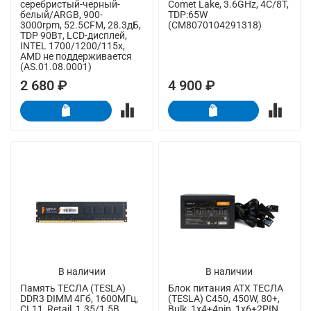
серебристый-черный-
Comet Lake, 3.6GHz, 4C/8T,
белый/ARGB, 900-
TDP:65W
3000rpm, 52.5CFM, 28.3дБ,
(CM8070104291318)
TDP 90Вт, LCD-дисплей,
INTEL 1700/1200/115x,
AMD не поддерживается
(AS.01.08.0001)
2 680 ₽
4 900 ₽
В наличии
В наличии
Память ТЕСЛА (TESLA)
Блок питания ATX ТЕСЛА
DDR3 DIMM 4Гб, 1600МГц,
(TESLA) C450, 450W, 80+,
CL11, Retail, 1.35/1.5В
Bulk, 1x4+4pin, 1x6+2PIN,