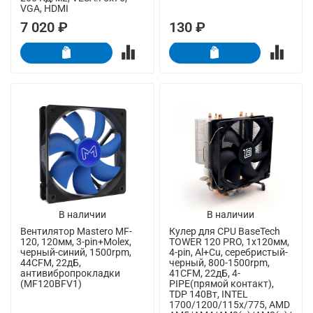
VGA, HDMI
7 020 ₽
130 ₽
В наличии
В наличии
Вентилятор Mastero MF-
Кулер для CPU BaseTech
120, 120мм, 3-pin+Molex,
TOWER 120 PRO, 1х120мм,
черный-синий, 1500rpm,
4-pin, Al+Cu, серебристый-
44CFM, 22дБ,
черный, 800-1500rpm,
антивибропрокладки
41CFM, 22дБ, 4-
(MF120BFV1)
PIPE(прямой контакт),
TDP 140Вт, INTEL
1700/1200/115x/775, AMD