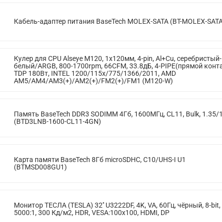
Кабель-адаптер питания BaseTech MOLEX-SATA (BT-MOLEX-SATA
Кулер для CPU Alseye M120, 1х120мм, 4-pin, Al+Cu, серебристый-
белый/ARGB, 800-1700rpm, 66CFM, 33.8дБ, 4-PIPE(прямой конта
TDP 180Вт, INTEL 1200/115x/775/1366/2011, AMD
AM5/AM4/AM3(+)/AM2(+)/FM2(+)/FM1 (M120-W)
Память BaseTech DDR3 SODIMM 4Гб, 1600МГц, CL11, Bulk, 1.35/
(BTD3LNB-1600-CL11-4GN)
Карта памяти BaseTech 8Гб microSDHC, C10/UHS-I U1
(BTMSD008GU1)
Монитор ТЕСЛА (TESLA) 32'' U3222DF, 4K, VA, 60Гц, чёрный, 8-bit,
5000:1, 300 Кд/м2, HDR, VESA:100x100, HDMI, DP