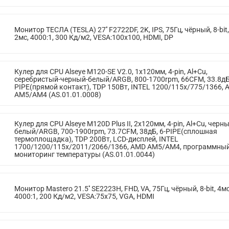
Монитор ТЕСЛА (TESLA) 27'' F2722DF, 2K, IPS, 75Гц, чёрный, 8-bit,
2мс, 4000:1, 300 Кд/м2, VESA:100x100, HDMI, DP
Кулер для CPU Alseye M120-SE V2.0, 1х120мм, 4-pin, Al+Cu,
серебристый-черный-белый/ARGB, 800-1700rpm, 66CFM, 33.8дБ,
PIPE(прямой контакт), TDP 150Вт, INTEL 1200/115x/775/1366,
AM5/AM4 (AS.01.01.0008)
Кулер для CPU Alseye M120D Plus II, 2х120мм, 4-pin, Al+Cu, черны
белый/ARGB, 700-1900rpm, 73.7CFM, 38дБ, 6-PIPE(сплошная
термоплощадка), TDP 200Вт, LCD-дисплей, INTEL
1700/1200/115x/2011/2066/1366, AMD AM5/AM4, программны
мониторинг температуры (AS.01.01.0044)
Монитор Mastero 21.5'' SE2223H, FHD, VA, 75Гц, чёрный, 8-bit, 4мс
4000:1, 200 Кд/м2, VESA:75x75, VGA, HDMI