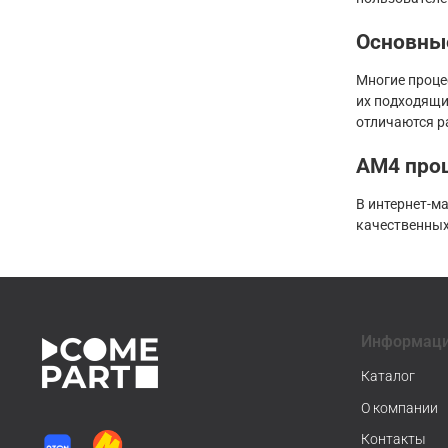
Основны
Многие проце
их подходящи
отличаются р
AM4 проц
В интернет-м
качественных
Информац
Каталог
О компании
Контакты