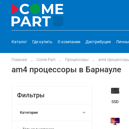
Каталог
Где купить
О компании
Дистрибуция
Личны
Главная
Come Part
Процессоры
am4 процессор
am4 процессоры в Барнауле
Фильтры
SSD
Категории