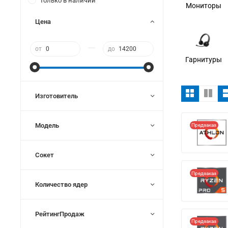
Только в наличии
Мониторы
Цена
—
от
до
Гарнитуры
Изготовитель
Модель
Предзаказ
Сокет
Предзаказ
Количество ядер
РейтингПродаж
Предзаказ