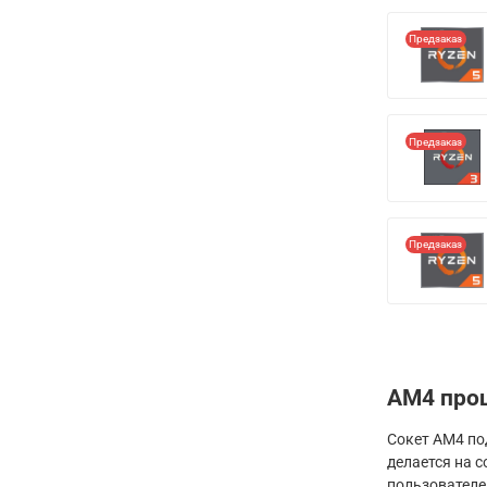
Предзаказ
Предзаказ
Предзаказ
AM4 про
Сокет AM4 по
делается на 
пользователе