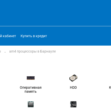
й кабинет
Купить в кредит
ы
am4 процессоры в Барнауле
Оперативная
HDD
память