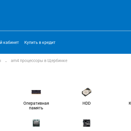
й кабинет
Купить в кредит
ы
am4 процессоры в Щербинке
Оперативная
HDD
память