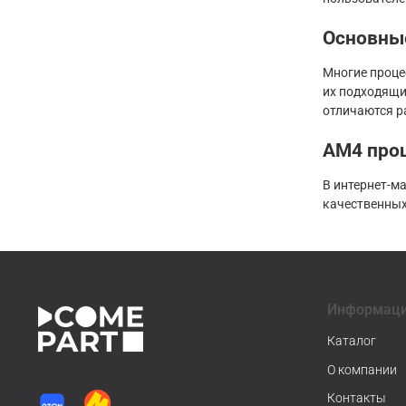
Основны
Многие проце
их подходящи
отличаются р
AM4 проц
В интернет-м
качественных
Информац
Каталог
О компании
Контакты