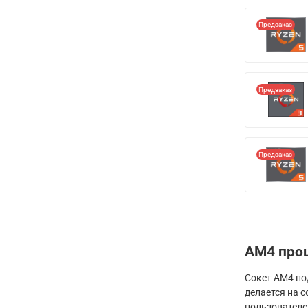
Предзаказ
Предзаказ
Предзаказ
AM4 про
Сокет AM4 по
делается на 
пользователе