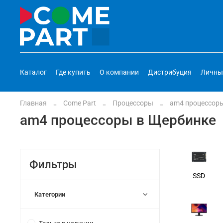
Каталог
Где купить
О компании
Дистрибуция
Личны
Главная
Come Part
Процессоры
am4 процессор
am4 процессоры в Щербинке
Фильтры
SSD
Категории