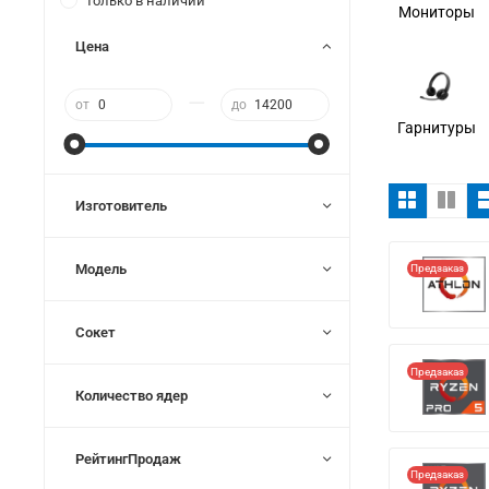
Только в наличии
Мониторы
Цена
—
от
до
Гарнитуры
Изготовитель
Модель
Предзаказ
Сокет
Предзаказ
Количество ядер
РейтингПродаж
Предзаказ