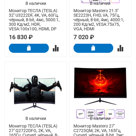
В наличии
В наличии
Монитор ТЕСЛА (TESLA)
Монитор Mastero 21.5''
32'' U3222DF, 4K, VA, 60Гц,
SE2223H, FHD, VA, 75Гц,
чёрный, 8-bit, 4мс, 5000:1,
чёрный, 8-bit, 4мс, 4000:1,
300 Кд/м2, HDR,
200 Кд/м2, VESA:75x75,
VESA:100x100, HDMI, DP
VGA, HDMI
16 830 ₽
7 020 ₽
В наличии
В наличии
Монитор ТЕСЛА (TESLA)
Монитор Mastero 27''
27'' Q2722DFG, 2K, VA,
C2723QM, 2K, VA, 165Гц,
165Гц, Curved, чёрный, 8-
Curved, чёрный, 8-bit, 2мс,