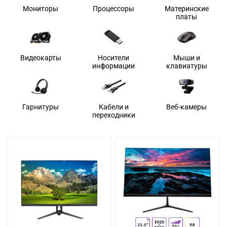
Мониторы
Процессоры
Материнские
платы
Видеокарты
Носители
Мыши и
информации
клавиатуры
Гарнитуры
Кабели и
Веб-камеры
переходники