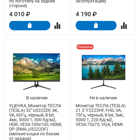
по логотипу на задней
эксплуатации}
стороне}
4 010 ₽
4 190 ₽
Предзаказ
В наличии
Не в наличии
УЦЕНКА_Монитор ТЕСЛА
Монитор ТЕСЛА (TESLA)
(TESLA) 32'' U3222DF, 4K,
21.5'' F2223HF, FHD, VA,
VA, 60Гц, чёрный, 8-bit,
75Гц, чёрный, 8-bit, 5мс,
4мс, 5000:1, 300 Кд/м2,
5000:1, 220 Кд/м2,
HDR, VESA:100x100, HDMI,
VESA:75x75, VGA, HDMI
DP (RMA_U3222DF)
{мелкие коцки по бокам
от экрана}