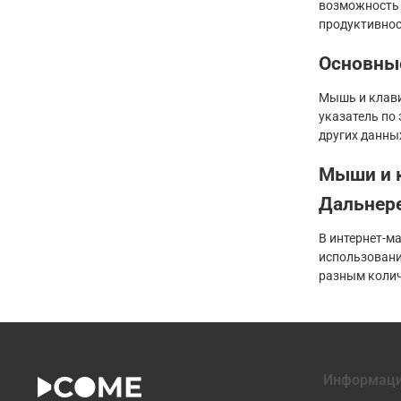
возможность 
продуктивнос
Основны
Мышь и клави
указатель по
других данны
Мыши и к
Дальнер
В интернет-м
использовани
разным колич
Информац