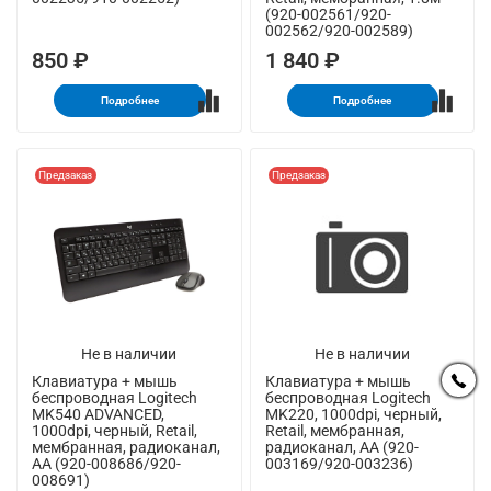
(920-002561/920-
002562/920-002589)
850 ₽
1 840 ₽
Подробнее
Подробнее
Предзаказ
Предзаказ
Не в наличии
Не в наличии
Клавиатура + мышь
Клавиатура + мышь
беспроводная Logitech
беспроводная Logitech
MK540 ADVANCED,
MK220, 1000dpi, черный,
1000dpi, черный, Retail,
Retail, мембранная,
мембранная, радиоканал,
радиоканал, AA (920-
AA (920-008686/920-
003169/920-003236)
008691)