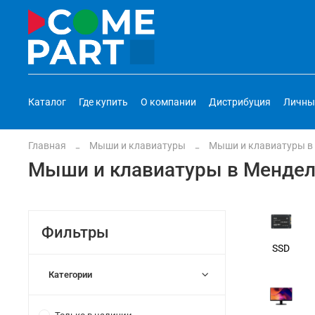
Каталог
Где купить
О компании
Дистрибуция
Личны
Главная
Мыши и клавиатуры
Мыши и клавиатуры в
Мыши и клавиатуры в Мендел
Фильтры
SSD
Категории