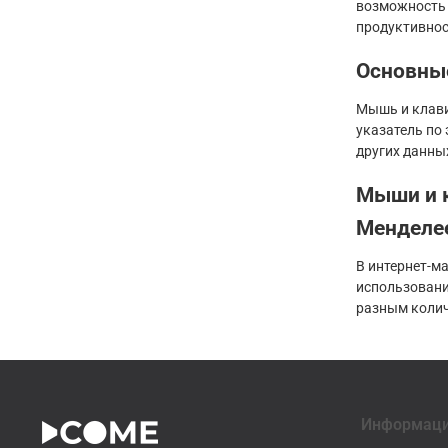
возможность 
продуктивнос
Основны
Мышь и клави
указатель по
других данны
Мыши и к
Менделе
В интернет-м
использовани
разным колич
Информац