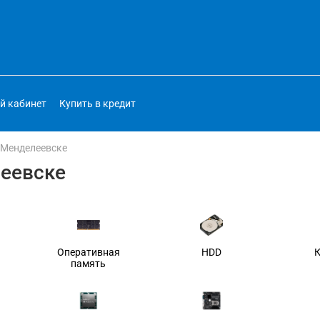
й кабинет
Купить в кредит
 Менделеевске
еевске
Оперативная
HDD
память