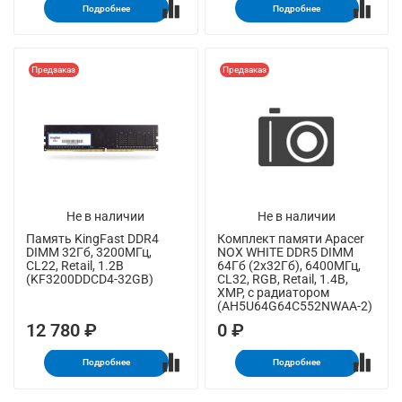
Подробнее
Подробнее
Предзаказ
Предзаказ
Не в наличии
Не в наличии
Память KingFast DDR4
Комплект памяти Apacer
DIMM 32Гб, 3200МГц,
NOX WHITE DDR5 DIMM
CL22, Retail, 1.2В
64Гб (2х32Гб), 6400МГц,
(KF3200DDCD4-32GB)
CL32, RGB, Retail, 1.4В,
XMP, с радиатором
(AH5U64G64C552NWAA-2)
12 780 ₽
0 ₽
Подробнее
Подробнее