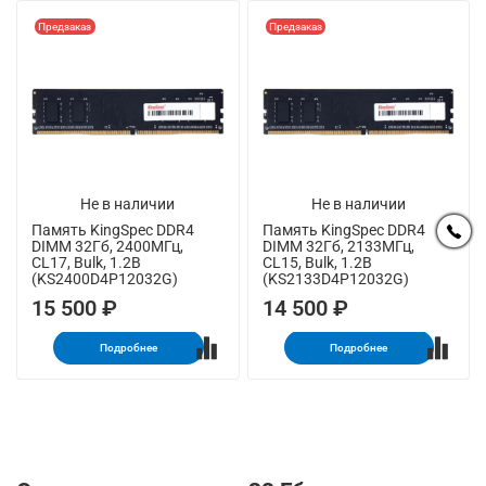
Предзаказ
Предзаказ
Не в наличии
Не в наличии
Память KingSpec DDR4
Память KingSpec DDR4
DIMM 32Гб, 2400МГц,
DIMM 32Гб, 2133МГц,
CL17, Bulk, 1.2В
CL15, Bulk, 1.2В
(KS2400D4P12032G)
(KS2133D4P12032G)
15 500 ₽
14 500 ₽
Подробнее
Подробнее