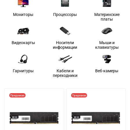
Мониторы
Процессоры
Материнские
платы
Видеокарты
Носители
Мыши и
информации
клавиатуры
Гарнитуры
Кабели и
Веб-камеры
переходники
Предзаказ
Предзаказ