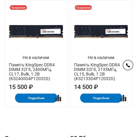
Предзаказ
Предзаказ
Не в наличии
Не в наличии
Память KingSpec DDR4
Память KingSpec DDR4
DIMM 32Гб, 2400МГц,
DIMM 32Гб, 2133МГц,
CL17, Bulk, 1.2В
CL15, Bulk, 1.2В
(KS2400D4P12032G)
(KS2133D4P12032G)
15 500 ₽
14 500 ₽
Подробнее
Подробнее