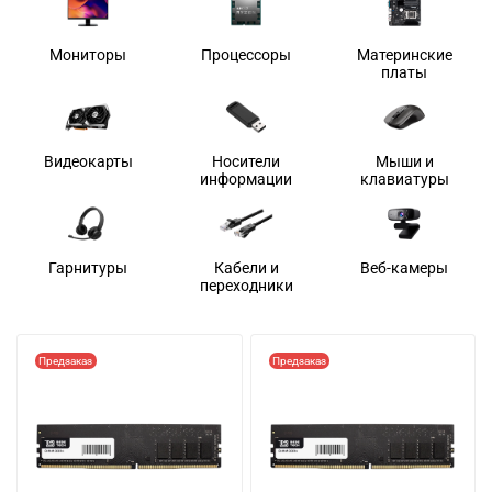
Мониторы
Процессоры
Материнские
платы
Видеокарты
Носители
Мыши и
информации
клавиатуры
Гарнитуры
Кабели и
Веб-камеры
переходники
Предзаказ
Предзаказ