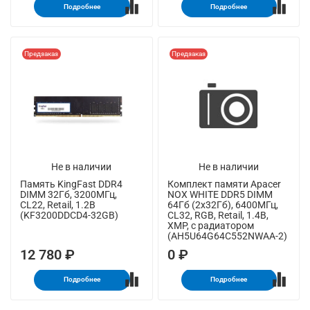
Подробнее
Подробнее
Предзаказ
Предзаказ
Не в наличии
Не в наличии
Память KingFast DDR4
Комплект памяти Apacer
DIMM 32Гб, 3200МГц,
NOX WHITE DDR5 DIMM
CL22, Retail, 1.2В
64Гб (2х32Гб), 6400МГц,
(KF3200DDCD4-32GB)
CL32, RGB, Retail, 1.4В,
XMP, с радиатором
(AH5U64G64C552NWAA-2)
12 780 ₽
0 ₽
Подробнее
Подробнее