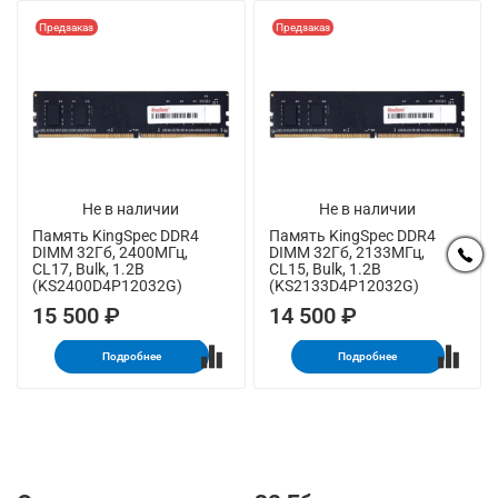
Предзаказ
Предзаказ
Не в наличии
Не в наличии
Память KingSpec DDR4
Память KingSpec DDR4
DIMM 32Гб, 2400МГц,
DIMM 32Гб, 2133МГц,
CL17, Bulk, 1.2В
CL15, Bulk, 1.2В
(KS2400D4P12032G)
(KS2133D4P12032G)
15 500 ₽
14 500 ₽
Подробнее
Подробнее