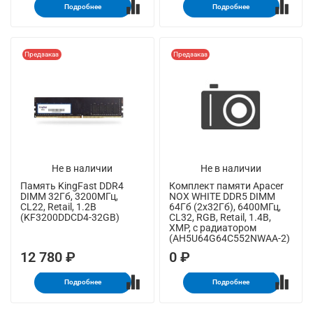
Подробнее
Подробнее
Предзаказ
Предзаказ
Не в наличии
Не в наличии
Память KingFast DDR4
Комплект памяти Apacer
DIMM 32Гб, 3200МГц,
NOX WHITE DDR5 DIMM
CL22, Retail, 1.2В
64Гб (2х32Гб), 6400МГц,
(KF3200DDCD4-32GB)
CL32, RGB, Retail, 1.4В,
XMP, с радиатором
(AH5U64G64C552NWAA-2)
12 780 ₽
0 ₽
Подробнее
Подробнее