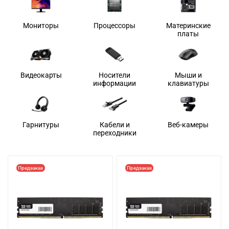
Мониторы
Процессоры
Материнские
платы
Видеокарты
Носители
Мыши и
информации
клавиатуры
Гарнитуры
Кабели и
Веб-камеры
переходники
Предзаказ
Предзаказ