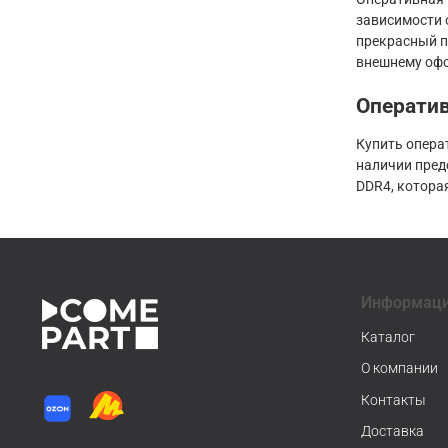
зависимости 
прекрасный п
внешнему офо
Оператив
Купить опера
наличии предс
DDR4, котора
Информац
Каталог
О компании
Контакты
Доставка