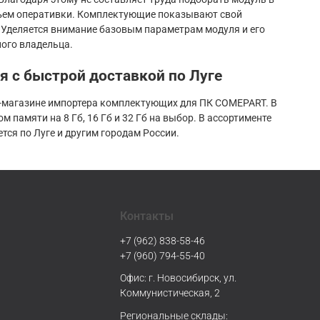
объем оперативки. Комплектующие показывают свой
 Уделяется внимание базовым параметрам модуля и его
ого владельца.
я с быстрой доставкой по Луге
ет-магазине импортера комплектующих для ПК COMEPART. В
 памяти на 8 Гб, 16 Гб и 32 Гб на выбор. В ассортименте
ся по Луге и другим городам России.
Контакты
+7 (962) 838-58-46
+7 (960) 794-55-40
Офис: г. Новосибирск, ул.
Коммунистическая, 2
Региональные склады: