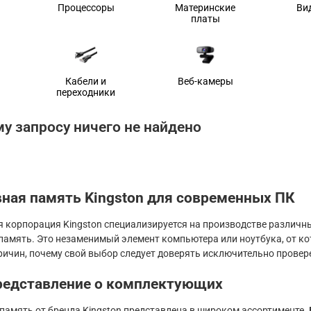
Процессоры
Материнские
Ви
платы
Кабели и
Веб-камеры
переходники
у запросу ничего не найдено
ная память Kingston для современных ПК
 корпорация Kingston специализируется на производстве различ
память. Это незаменимый элемент компьютера или ноутбука, от ко
причин, почему свой выбор следует доверять исключительно прове
редставление о комплектующих
память от бренда Kingston представлена в широком ассортименте. 