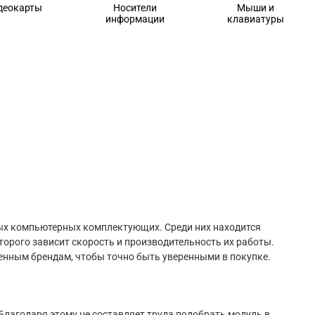
деокарты
Носители
Мыши и
информации
клавиатуры
ных компьютерных комплектующих. Среди них находится
торого зависит скорость и производительность их работы.
ренным брендам, чтобы точно быть уверенными в покупке.
Благодаря этому не составляет труда подобрать модуль в