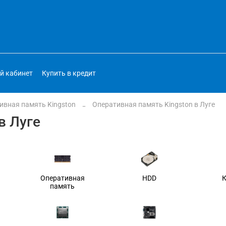
й кабинет
Купить в кредит
ивная память Kingston
Оперативная память Kingston в Луге
в Луге
Оперативная
HDD
память