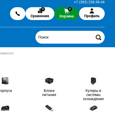
+7 (383) 258-58-46
0
0
Сравнение
Профиль
Корзина
Фоминске
Корпуса
Блоки
Кулеры и
питания
системы
охлаждения