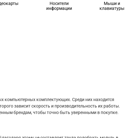
деокарты
Носители
Мыши и
информации
клавиатуры
ных компьютерных комплектующих. Среди них находится
торого зависит скорость и производительность их работы.
ренным брендам, чтобы точно быть уверенными в покупке.
Благодаря этому не составляет труда подобрать модуль в