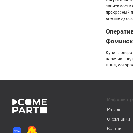
зависимости 
прекрасный п
внешнему офо
Оператив
Фоминск
Купить опера
наличии предс
DDR4, котора
Информац
Каталог
О компании
Контакты