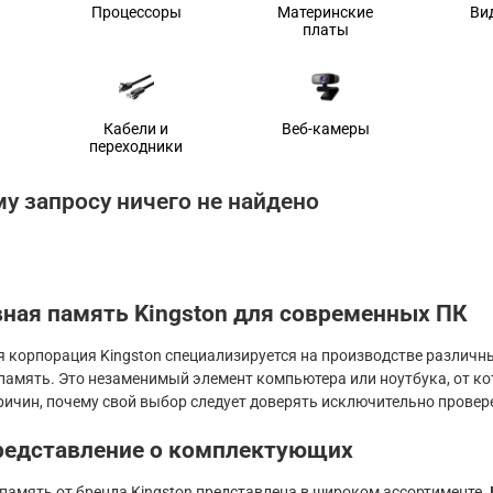
Процессоры
Материнские
Ви
платы
Кабели и
Веб-камеры
переходники
у запросу ничего не найдено
ная память Kingston для современных ПК
 корпорация Kingston специализируется на производстве различ
память. Это незаменимый элемент компьютера или ноутбука, от ко
причин, почему свой выбор следует доверять исключительно прове
редставление о комплектующих
память от бренда Kingston представлена в широком ассортименте. 