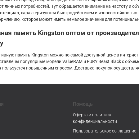
от личных потребностей. Тут обращается внимание на частоту и 
отенциал, характеризуются быстродействием и износостойкостью.
рмлению, которое может иметь немалое значение для потенциальн
ная память Kingston оптом от производител
у
тивную память Kingston можно по самой доступной цене в интерн
тавлены популярные модели ValueRAM и FURY Beast Black с объемом
я пользуется повышенным спросом. Доставка покупок осуществляе
ия
Помощь
Оферта и политика
конфиденциальности
Пользовательское соглашение