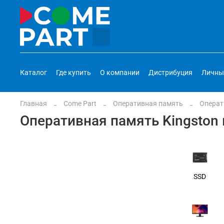
Каталог
Где купить
О компании
Дистрибуция
Личны
Главная
Come Part
Оперативная память
Операт
Оперативная память Kingston
SSD