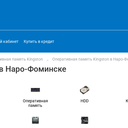
й кабинет
Купить в кредит
ивная память Kingston
Оперативная память Kingston в Наро-
 в Наро-Фоминске
Оперативная
HDD
память