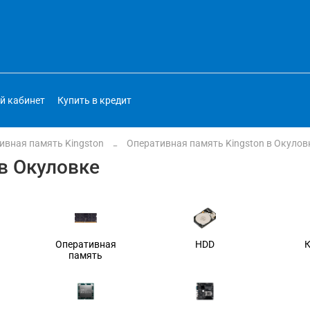
й кабинет
Купить в кредит
ивная память Kingston
Оперативная память Kingston в Окулов
в Окуловке
Оперативная
HDD
память