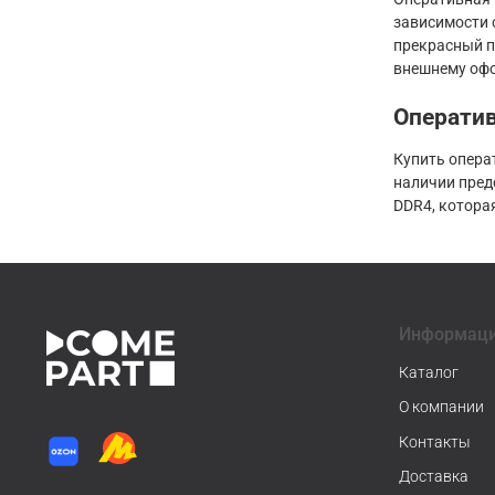
зависимости 
прекрасный п
внешнему офо
Оператив
Купить опера
наличии предс
DDR4, котора
Информац
Каталог
О компании
Контакты
Доставка