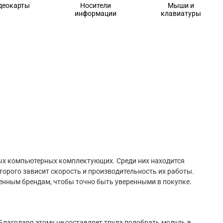
деокарты
Носители
Мыши и
информации
клавиатуры
ных компьютерных комплектующих. Среди них находится
торого зависит скорость и производительность их работы.
ренным брендам, чтобы точно быть уверенными в покупке.
Благодаря этому не составляет труда подобрать модуль в