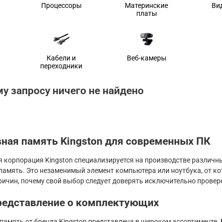
Процессоры
Материнские
Ви
платы
Кабели и
Веб-камеры
переходники
у запросу ничего не найдено
ная память Kingston для современных ПК
 корпорация Kingston специализируется на производстве различ
память. Это незаменимый элемент компьютера или ноутбука, от ко
причин, почему свой выбор следует доверять исключительно прове
редставление о комплектующих
память от бренда Kingston представлена в широком ассортименте. 