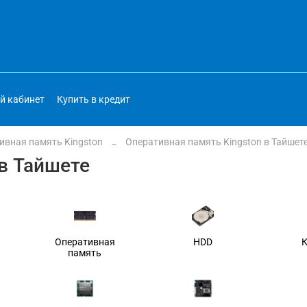
й кабинет
Купить в кредит
ивная память Kingston
Оперативная память Kingston в Тайшет
в Тайшете
Оперативная
HDD
память