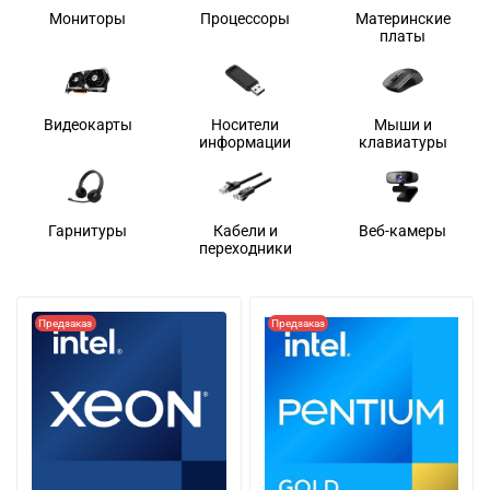
Мониторы
Процессоры
Материнские
платы
Видеокарты
Носители
Мыши и
информации
клавиатуры
Гарнитуры
Кабели и
Веб-камеры
переходники
Предзаказ
Предзаказ