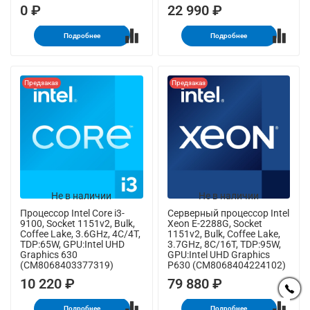
0 ₽
22 990 ₽
Подробнее
Подробнее
Предзаказ
Предзаказ
Не в наличии
Не в наличии
Процессор Intel Core i3-
Серверный процессор Intel
9100, Socket 1151v2, Bulk,
Xeon E-2288G, Socket
Coffee Lake, 3.6GHz, 4C/4T,
1151v2, Bulk, Coffee Lake,
TDP:65W, GPU:Intel UHD
3.7GHz, 8C/16T, TDP:95W,
Graphics 630
GPU:Intel UHD Graphics
(CM8068403377319)
P630 (CM8068404224102)
10 220 ₽
79 880 ₽
Подробнее
Подробнее