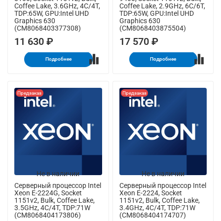
Coffee Lake, 3.6GHz, 4C/4T,
Coffee Lake, 2.9GHz, 6C/6T,
TDP:65W, GPU:Intel UHD
TDP:65W, GPU:Intel UHD
Graphics 630
Graphics 630
(CM8068403377308)
(CM8068403875504)
11 630 ₽
17 570 ₽
Подробнее
Подробнее
Предзаказ
Предзаказ
Не в наличии
Не в наличии
Серверный процессор Intel
Серверный процессор Intel
Xeon E-2224G, Socket
Xeon E-2224, Socket
1151v2, Bulk, Coffee Lake,
1151v2, Bulk, Coffee Lake,
3.5GHz, 4C/4T, TDP:71W
3.4GHz, 4C/4T, TDP:71W
(CM8068404173806)
(CM8068404174707)