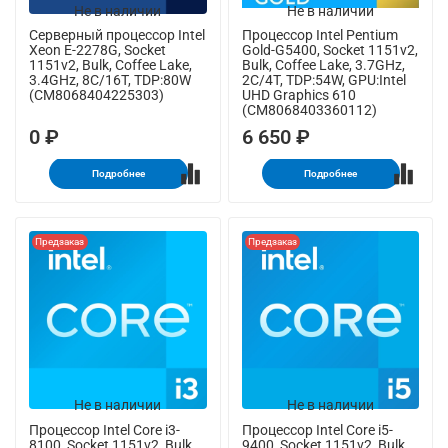
Не в наличии
Не в наличии
Серверный процессор Intel
Процессор Intel Pentium
Xeon E-2278G, Socket
Gold-G5400, Socket 1151v2,
1151v2, Bulk, Coffee Lake,
Bulk, Coffee Lake, 3.7GHz,
3.4GHz, 8C/16T, TDP:80W
2C/4T, TDP:54W, GPU:Intel
(CM8068404225303)
UHD Graphics 610
(CM8068403360112)
0 ₽
6 650 ₽
Подробнее
Подробнее
Предзаказ
Предзаказ
Не в наличии
Не в наличии
Процессор Intel Core i3-
Процессор Intel Core i5-
8100, Socket 1151v2, Bulk,
9400, Socket 1151v2, Bulk,