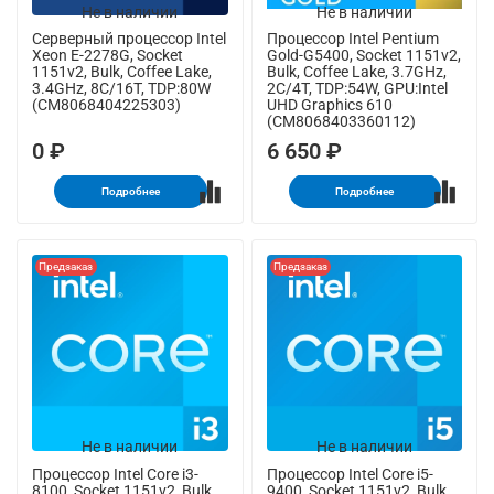
Не в наличии
Не в наличии
Серверный процессор Intel
Процессор Intel Pentium
Xeon E-2278G, Socket
Gold-G5400, Socket 1151v2,
1151v2, Bulk, Coffee Lake,
Bulk, Coffee Lake, 3.7GHz,
3.4GHz, 8C/16T, TDP:80W
2C/4T, TDP:54W, GPU:Intel
(CM8068404225303)
UHD Graphics 610
(CM8068403360112)
0 ₽
6 650 ₽
Подробнее
Подробнее
Предзаказ
Предзаказ
Не в наличии
Не в наличии
Процессор Intel Core i3-
Процессор Intel Core i5-
8100, Socket 1151v2, Bulk,
9400, Socket 1151v2, Bulk,