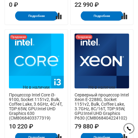
0 ₽
22 990 ₽
Подробнее
Подробнее
Предзаказ
Предзаказ
Не в наличии
Не в наличии
Процессор Intel Core i3-
Серверный процессор Intel
9100, Socket 1151v2, Bulk,
Xeon E-2288G, Socket
Coffee Lake, 3.6GHz, 4C/4T,
1151v2, Bulk, Coffee Lake,
TDP:65W, GPU:Intel UHD
3.7GHz, 8C/16T, TDP:95W,
Graphics 630
GPU:Intel UHD Graphics
(CM8068403377319)
P630 (CM8068404224102)
10 220 ₽
79 880 ₽
Подробнее
Подробнее