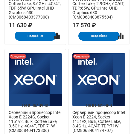
Coffee Lake, 3.6GHz, 4C/4T,
Coffee Lake, 2.9GHz, 6C/6T,
TDP:65W, GPU:Intel UHD
TDP:65W, GPU:Intel UHD
Graphics 630
Graphics 630
(CM8068403377308)
(CM8068403875504)
11 630 ₽
17 570 ₽
Подробнее
Подробнее
Предзаказ
Предзаказ
Не в наличии
Не в наличии
Серверный процессор Intel
Серверный процессор Intel
Xeon E-2224G, Socket
Xeon E-2224, Socket
1151v2, Bulk, Coffee Lake,
1151v2, Bulk, Coffee Lake,
3.5GHz, 4C/4T, TDP:71W
3.4GHz, 4C/4T, TDP:71W
(CM8068404173806)
(CM8068404174707)