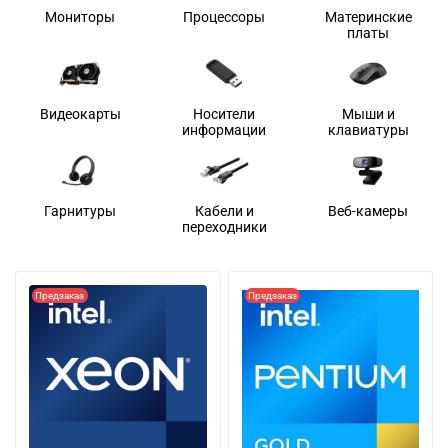
Мониторы
Процессоры
Материнские
платы
Видеокарты
Носители
Мыши и
информации
клавиатуры
Гарнитуры
Кабели и
Веб-камеры
переходники
Предзаказ
Предзаказ