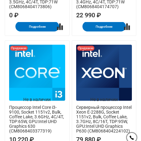
3.5GHz, 4C/4T, TDP:71W
3.4GHz, 4C/4T, TDP:71W
(CM8068404173806)
(CM8068404174707)
0 ₽
22 990 ₽
Подробнее
Подробнее
Предзаказ
Предзаказ
Не в наличии
Не в наличии
Процессор Intel Core i3-
Серверный процессор Intel
9100, Socket 1151v2, Bulk,
Xeon E-2288G, Socket
Coffee Lake, 3.6GHz, 4C/4T,
1151v2, Bulk, Coffee Lake,
TDP:65W, GPU:Intel UHD
3.7GHz, 8C/16T, TDP:95W,
Graphics 630
GPU:Intel UHD Graphics
(CM8068403377319)
P630 (CM8068404224102)
10 220 ₽
79 880 ₽