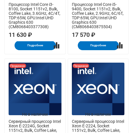
Процессор Intel Core i3-
Процессор Intel Core i5-
8100, Socket 1151v2, Bulk,
9400, Socket 1151v2, Bulk,
Coffee Lake, 3.6GHz, 4C/4T,
Coffee Lake, 2.9GHz, 6C/6T,
TDP:65W, GPU:Intel UHD
TDP:65W, GPU:Intel UHD
Graphics 630
Graphics 630
(CM8068403377308)
(CM8068403875504)
11 630 ₽
17 570 ₽
Подробнее
Подробнее
Предзаказ
Предзаказ
Не в наличии
Не в наличии
Серверный процессор Intel
Серверный процессор Intel
Xeon E-2224G, Socket
Xeon E-2224, Socket
1151v2, Bulk, Coffee Lake,
1151v2, Bulk, Coffee Lake,