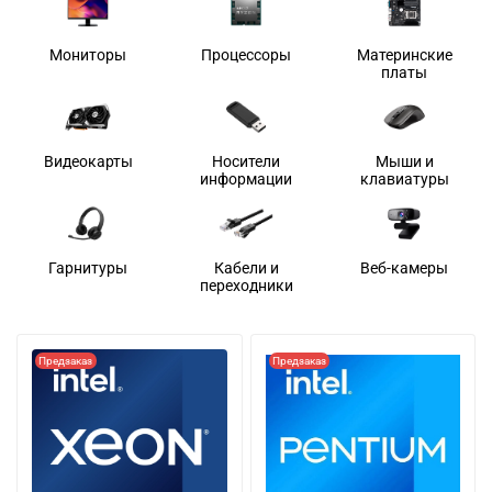
Мониторы
Процессоры
Материнские
платы
Видеокарты
Носители
Мыши и
информации
клавиатуры
Гарнитуры
Кабели и
Веб-камеры
переходники
Предзаказ
Предзаказ