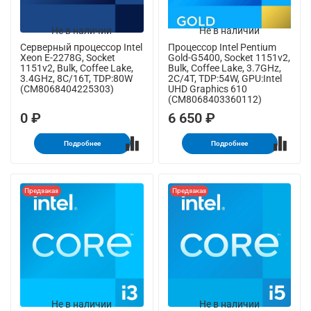
Не в наличии
Не в наличии
Серверный процессор Intel
Процессор Intel Pentium
Xeon E-2278G, Socket
Gold-G5400, Socket 1151v2,
1151v2, Bulk, Coffee Lake,
Bulk, Coffee Lake, 3.7GHz,
3.4GHz, 8C/16T, TDP:80W
2C/4T, TDP:54W, GPU:Intel
(CM8068404225303)
UHD Graphics 610
(CM8068403360112)
0 ₽
6 650 ₽
Подробнее
Подробнее
Предзаказ
Предзаказ
Не в наличии
Не в наличии