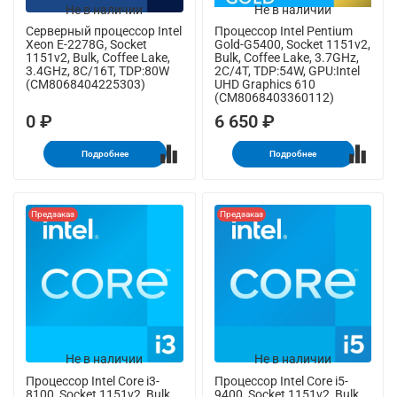
Не в наличии
Не в наличии
Серверный процессор Intel
Процессор Intel Pentium
Xeon E-2278G, Socket
Gold-G5400, Socket 1151v2,
1151v2, Bulk, Coffee Lake,
Bulk, Coffee Lake, 3.7GHz,
3.4GHz, 8C/16T, TDP:80W
2C/4T, TDP:54W, GPU:Intel
(CM8068404225303)
UHD Graphics 610
(CM8068403360112)
0 ₽
6 650 ₽
Подробнее
Подробнее
Предзаказ
Предзаказ
Не в наличии
Не в наличии
Процессор Intel Core i3-
Процессор Intel Core i5-
8100, Socket 1151v2, Bulk,
9400, Socket 1151v2, Bulk,