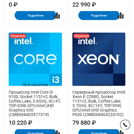
0 ₽
22 990 ₽
Подробнее
Подробнее
Предзаказ
Предзаказ
Не в наличии
Не в наличии
Процессор Intel Core i3-
Серверный процессор Intel
9100, Socket 1151v2, Bulk,
Xeon E-2288G, Socket
Coffee Lake, 3.6GHz, 4C/4T,
1151v2, Bulk, Coffee Lake,
TDP:65W, GPU:Intel UHD
3.7GHz, 8C/16T, TDP:95W,
Graphics 630
GPU:Intel UHD Graphics
(CM8068403377319)
P630 (CM8068404224102)
10 220 ₽
79 880 ₽
Подробнее
Подробнее