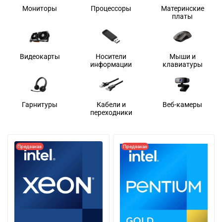
Мониторы
Процессоры
Материнские
платы
Видеокарты
Носители
Мыши и
информации
клавиатуры
Гарнитуры
Кабели и
Веб-камеры
переходники
Предзаказ
Предзаказ