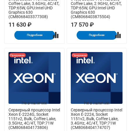
Coffee Lake, 3.6GHz, 4C/4T,
Coffee Lake, 2.9GHz, 6C/6T,
TDP:65W, GPU:Intel UHD
TDP:65W, GPU:Intel UHD
Graphics 630
Graphics 630
(CM8068403377308)
(CM8068403875504)
11 630 ₽
17 570 ₽
Подробнее
Подробнее
Предзаказ
Предзаказ
Не в наличии
Не в наличии
Серверный процессор Intel
Серверный процессор Intel
Xeon E-2224G, Socket
Xeon E-2224, Socket
1151v2, Bulk, Coffee Lake,
1151v2, Bulk, Coffee Lake,
3.5GHz, 4C/4T, TDP:71W
3.4GHz, 4C/4T, TDP:71W
(CM8068404173806)
(CM8068404174707)