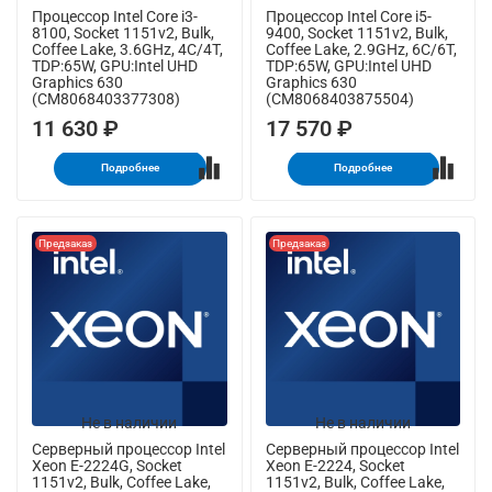
Процессор Intel Core i3-
Процессор Intel Core i5-
8100, Socket 1151v2, Bulk,
9400, Socket 1151v2, Bulk,
Coffee Lake, 3.6GHz, 4C/4T,
Coffee Lake, 2.9GHz, 6C/6T,
TDP:65W, GPU:Intel UHD
TDP:65W, GPU:Intel UHD
Graphics 630
Graphics 630
(CM8068403377308)
(CM8068403875504)
11 630 ₽
17 570 ₽
Подробнее
Подробнее
Предзаказ
Предзаказ
Не в наличии
Не в наличии
Серверный процессор Intel
Серверный процессор Intel
Xeon E-2224G, Socket
Xeon E-2224, Socket
1151v2, Bulk, Coffee Lake,
1151v2, Bulk, Coffee Lake,