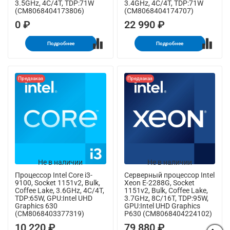
3.5GHz, 4C/4T, TDP:71W
3.4GHz, 4C/4T, TDP:71W
(CM8068404173806)
(CM8068404174707)
0 ₽
22 990 ₽
Подробнее
Подробнее
Предзаказ
Предзаказ
Не в наличии
Не в наличии
Процессор Intel Core i3-
Серверный процессор Intel
9100, Socket 1151v2, Bulk,
Xeon E-2288G, Socket
Coffee Lake, 3.6GHz, 4C/4T,
1151v2, Bulk, Coffee Lake,
TDP:65W, GPU:Intel UHD
3.7GHz, 8C/16T, TDP:95W,
Graphics 630
GPU:Intel UHD Graphics
(CM8068403377319)
P630 (CM8068404224102)
10 220 ₽
79 880 ₽