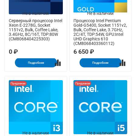
Не в наличии
Не в наличии
Серверный процессор Intel
Процессор Intel Pentium
Xeon E-2278G, Socket
Gold-G5400, Socket 1151v2,
1151v2, Bulk, Coffee Lake,
Bulk, Coffee Lake, 3.7GHz,
3.4GHz, 8C/16T, TDP:80W
2C/4T, TDP:54W, GPU:Intel
(CM8068404225303)
UHD Graphics 610
(CM8068403360112)
0 ₽
6 650 ₽
Подробнее
Подробнее
Предзаказ
Предзаказ
Не в наличии
Не в наличии