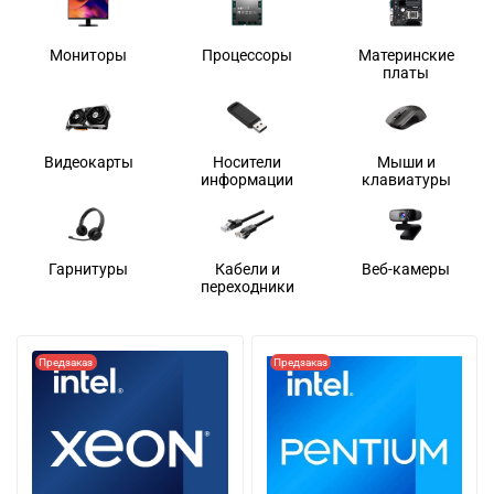
Мониторы
Процессоры
Материнские
платы
Видеокарты
Носители
Мыши и
информации
клавиатуры
Гарнитуры
Кабели и
Веб-камеры
переходники
Предзаказ
Предзаказ