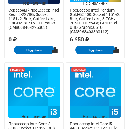
Не в наличии
Не в наличии
Серверный процессор Intel
Процессор Intel Pentium
Xeon E-2278G, Socket
Gold-G5400, Socket 1151v2,
1151v2, Bulk, Coffee Lake,
Bulk, Coffee Lake, 3.7GHz,
3.4GHz, 8C/16T, TDP:80W
2C/4T, TDP:54W, GPU:Intel
(CM8068404225303)
UHD Graphics 610
(CM8068403360112)
0 ₽
6 650 ₽
Подробнее
Подробнее
Предзаказ
Предзаказ
Не в наличии
Не в наличии
Процессор Intel Core i3-
Процессор Intel Core i5-
8100, Socket 1151v2, Bulk,
9400, Socket 1151v2, Bulk,