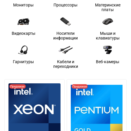
Мониторы
Процессоры
Материнские
платы
Видеокарты
Носители
Мыши и
информации
клавиатуры
Гарнитуры
Кабели и
Веб-камеры
переходники
Предзаказ
Предзаказ