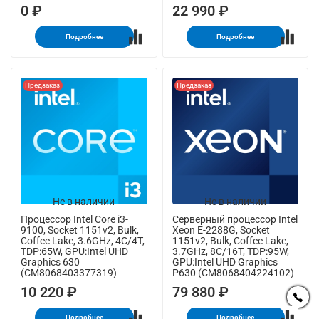
0 ₽
22 990 ₽
Подробнее
Подробнее
Предзаказ
Предзаказ
Не в наличии
Не в наличии
Процессор Intel Core i3-
Серверный процессор Intel
9100, Socket 1151v2, Bulk,
Xeon E-2288G, Socket
Coffee Lake, 3.6GHz, 4C/4T,
1151v2, Bulk, Coffee Lake,
TDP:65W, GPU:Intel UHD
3.7GHz, 8C/16T, TDP:95W,
Graphics 630
GPU:Intel UHD Graphics
(CM8068403377319)
P630 (CM8068404224102)
10 220 ₽
79 880 ₽
Подробнее
Подробнее