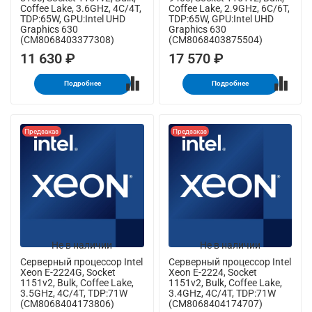
Coffee Lake, 3.6GHz, 4C/4T,
Coffee Lake, 2.9GHz, 6C/6T,
TDP:65W, GPU:Intel UHD
TDP:65W, GPU:Intel UHD
Graphics 630
Graphics 630
(CM8068403377308)
(CM8068403875504)
11 630 ₽
17 570 ₽
Подробнее
Подробнее
Предзаказ
Предзаказ
Не в наличии
Не в наличии
Серверный процессор Intel
Серверный процессор Intel
Xeon E-2224G, Socket
Xeon E-2224, Socket
1151v2, Bulk, Coffee Lake,
1151v2, Bulk, Coffee Lake,
3.5GHz, 4C/4T, TDP:71W
3.4GHz, 4C/4T, TDP:71W
(CM8068404173806)
(CM8068404174707)