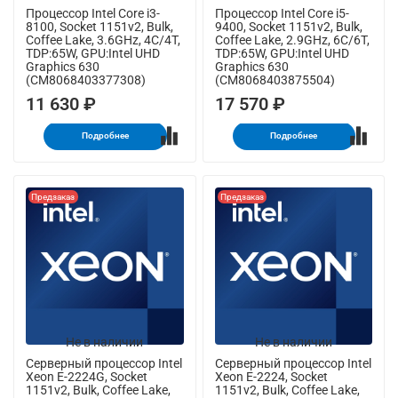
Процессор Intel Core i3-
Процессор Intel Core i5-
8100, Socket 1151v2, Bulk,
9400, Socket 1151v2, Bulk,
Coffee Lake, 3.6GHz, 4C/4T,
Coffee Lake, 2.9GHz, 6C/6T,
TDP:65W, GPU:Intel UHD
TDP:65W, GPU:Intel UHD
Graphics 630
Graphics 630
(CM8068403377308)
(CM8068403875504)
11 630 ₽
17 570 ₽
Подробнее
Подробнее
Предзаказ
Предзаказ
Не в наличии
Не в наличии
Серверный процессор Intel
Серверный процессор Intel
Xeon E-2224G, Socket
Xeon E-2224, Socket
1151v2, Bulk, Coffee Lake,
1151v2, Bulk, Coffee Lake,