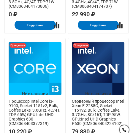
3.5GHz, 4C/4T, TDP:71W
3.4GHz, 4C/4T, TDP:71W
(CM8068404173806)
(CM8068404174707)
0 ₽
22 990 ₽
Подробнее
Подробнее
Предзаказ
Предзаказ
Не в наличии
Не в наличии
Процессор Intel Core i3-
Серверный процессор Intel
9100, Socket 1151v2, Bulk,
Xeon E-2288G, Socket
Coffee Lake, 3.6GHz, 4C/4T,
1151v2, Bulk, Coffee Lake,
TDP:65W, GPU:Intel UHD
3.7GHz, 8C/16T, TDP:95W,
Graphics 630
GPU:Intel UHD Graphics
(CM8068403377319)
P630 (CM8068404224102)
10 220 ₽
79 880 ₽