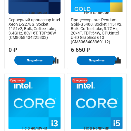
Не в наличии
Не в наличии
Серверный процессор Intel
Процессор Intel Pentium
Xeon E-2278G, Socket
Gold-G5400, Socket 1151v2,
1151v2, Bulk, Coffee Lake,
Bulk, Coffee Lake, 3.7GHz,
3.4GHz, 8C/16T, TDP:80W
2C/4T, TDP:54W, GPU:Intel
(CM8068404225303)
UHD Graphics 610
(CM8068403360112)
0 ₽
6 650 ₽
Подробнее
Подробнее
Предзаказ
Предзаказ
Не в наличии
Не в наличии