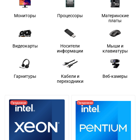
Мониторы
Процессоры
Материнские
платы
Видеокарты
Носители
Мыши и
информации
клавиатуры
Гарнитуры
Кабели и
Веб-камеры
переходники
Предзаказ
Предзаказ