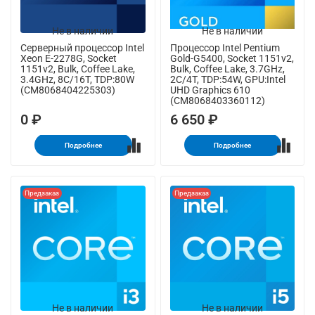
Не в наличии
Не в наличии
Серверный процессор Intel
Процессор Intel Pentium
Xeon E-2278G, Socket
Gold-G5400, Socket 1151v2,
1151v2, Bulk, Coffee Lake,
Bulk, Coffee Lake, 3.7GHz,
3.4GHz, 8C/16T, TDP:80W
2C/4T, TDP:54W, GPU:Intel
(CM8068404225303)
UHD Graphics 610
(CM8068403360112)
0 ₽
6 650 ₽
Подробнее
Подробнее
Предзаказ
Предзаказ
Не в наличии
Не в наличии