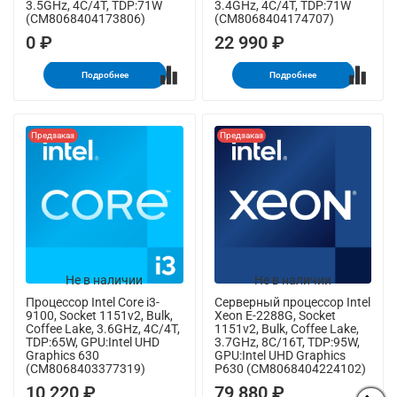
3.5GHz, 4C/4T, TDP:71W
3.4GHz, 4C/4T, TDP:71W
(CM8068404173806)
(CM8068404174707)
0 ₽
22 990 ₽
Подробнее
Подробнее
Предзаказ
Предзаказ
Не в наличии
Не в наличии
Процессор Intel Core i3-
Серверный процессор Intel
9100, Socket 1151v2, Bulk,
Xeon E-2288G, Socket
Coffee Lake, 3.6GHz, 4C/4T,
1151v2, Bulk, Coffee Lake,
TDP:65W, GPU:Intel UHD
3.7GHz, 8C/16T, TDP:95W,
Graphics 630
GPU:Intel UHD Graphics
(CM8068403377319)
P630 (CM8068404224102)
10 220 ₽
79 880 ₽