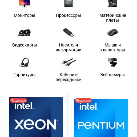
Мониторы
Процессоры
Материнские
платы
Видеокарты
Носители
Мыши и
информации
клавиатуры
Гарнитуры
Кабели и
Веб-камеры
переходники
Предзаказ
Предзаказ