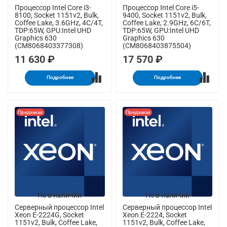
Процессор Intel Core i3-
Процессор Intel Core i5-
8100, Socket 1151v2, Bulk,
9400, Socket 1151v2, Bulk,
Coffee Lake, 3.6GHz, 4C/4T,
Coffee Lake, 2.9GHz, 6C/6T,
TDP:65W, GPU:Intel UHD
TDP:65W, GPU:Intel UHD
Graphics 630
Graphics 630
(CM8068403377308)
(CM8068403875504)
11 630 ₽
17 570 ₽
Подробнее
Подробнее
Предзаказ
Предзаказ
Не в наличии
Не в наличии
Серверный процессор Intel
Серверный процессор Intel
Xeon E-2224G, Socket
Xeon E-2224, Socket
1151v2, Bulk, Coffee Lake,
1151v2, Bulk, Coffee Lake,