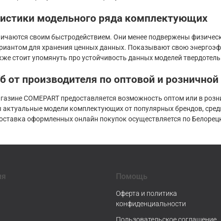
ристики модельного ряда комплектующих
личаются своим быстродействием. Они менее подвержены физичес
иантом для хранения ценных данных. Показывают свою энергоэфф
кже стоит упомянуть про устойчивость данных моделей твердотел
б от производителя по оптовой и розничной
агазине COMEPART предоставляется возможность оптом или в розни
 актуальные модели комплектующих от популярных брендов, среди к
оставка оформленных онлайн покупок осуществляется по Белорецку
ия
Помощь
Оферта и политика
конфиденциальности
Пользовательское соглашение