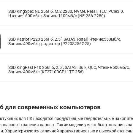
SSD KingSpec NE 256Гб, M.2 2280, NVMe, Retail, TLC, PCIe3.0,
Чтение:1600мб/с, Запись:1100мб/с (NE-256-2280)
SSD Patriot P220 256Гб, 2.5", SATA3, Retail, Чтение:550мб/с,
Запись:490мб/с, радиатор (P220S256G25)
SSD KingFast F10 256Гб, 2.5", SATA3, Bulk, QLC, Чтение:500мб/с,
Запись:400мб/с (KF2710DCP11TF-256)
Гб для современных компьютеров
ктующих для ПК находятся продуктивные твердотельные накопител
езопасного хранения данных. Такие модели умеют быстро записыва
и. Характеризуются отличной продуктивностью и высокой степень