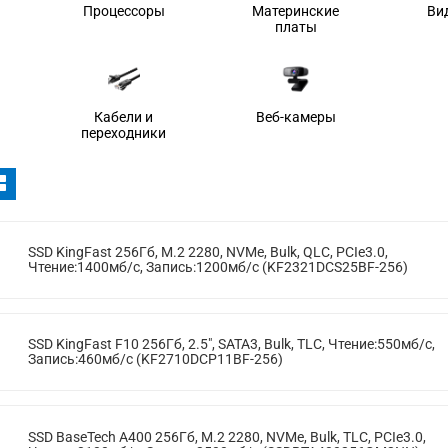
Процессоры
Материнские
Ви
платы
Кабели и
Веб-камеры
переходники
SSD KingFast 256Гб, M.2 2280, NVMe, Bulk, QLC, PCIe3.0,
Чтение:1400мб/с, Запись:1200мб/с (KF2321DCS25BF-256)
SSD KingFast F10 256Гб, 2.5", SATA3, Bulk, TLC, Чтение:550мб/с,
Запись:460мб/с (KF2710DCP11BF-256)
SSD BaseTech A400 256Гб, M.2 2280, NVMe, Bulk, TLC, PCIe3.0,