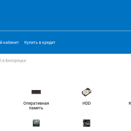
й кабинет
Купить в кредит
б в Белорецке
Оперативная
HDD
память