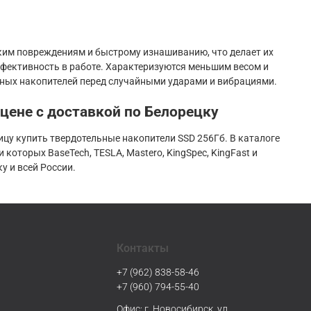
ким повреждениям и быстрому изнашиванию, что делает их
ективность в работе. Характеризуются меньшим весом и
ьных накопителей перед случайными ударами и вибрациями.
 цене с доставкой по Белорецку
цу купить твердотельные накопители SSD 256Гб. В каталоге
оторых BaseTech, TESLA, Mastero, KingSpec, KingFast и
 и всей России.
Контакты
+7 (962) 838-58-46
+7 (960) 794-55-40
Офис: г. Новосибирск, ул.