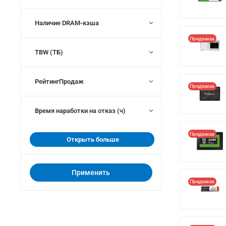
Наличие DRAM-кэша
Предзаказ
TBW (ТБ)
РейтингПродаж
Предзаказ
Время наработки на отказ (ч)
Предзаказ
Открыть больше
Применить
Предзаказ