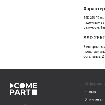
Характе
SSD 256Гб от
надежным вар
размером. Та
SSD 256Г
В интернет-м
представлены
остальные. Д
Информац
Каталог
О компании