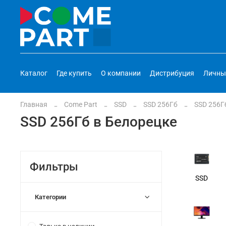
Каталог
Где купить
О компании
Дистрибуция
Личны
Главная
Come Part
SSD
SSD 256Гб
SSD 256Г
SSD 256Гб в Белорецке
Фильтры
SSD
Категории