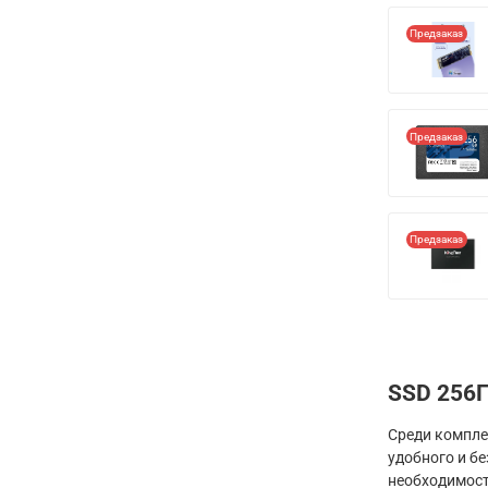
Предзаказ
Предзаказ
Предзаказ
SSD 256
Среди компле
удобного и б
необходимост