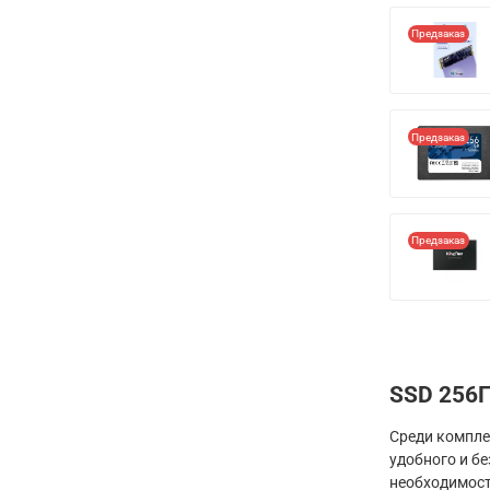
Предзаказ
Предзаказ
Предзаказ
SSD 256
Среди компле
удобного и б
необходимост