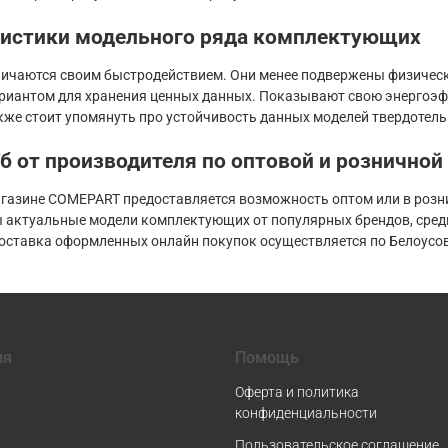
ристики модельного ряда комплектующих
личаются своим быстродействием. Они менее подвержены физичес
иантом для хранения ценных данных. Показывают свою энергоэфф
кже стоит упомянуть про устойчивость данных моделей твердотел
б от производителя по оптовой и розничной
агазине COMEPART предоставляется возможность оптом или в розни
 актуальные модели комплектующих от популярных брендов, среди к
оставка оформленных онлайн покупок осуществляется по Белоусово
ия
Помощь
Оферта и политика
конфиденциальности
Пользовательское соглашение