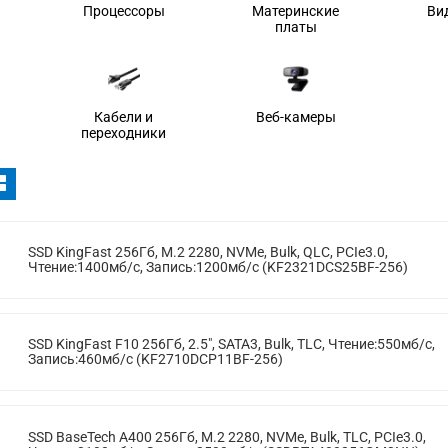
Процессоры
Материнские
Ви
платы
Кабели и
Веб-камеры
переходники
SSD KingFast 256Гб, M.2 2280, NVMe, Bulk, QLC, PCIe3.0,
Чтение:1400мб/с, Запись:1200мб/с (KF2321DCS25BF-256)
SSD KingFast F10 256Гб, 2.5", SATA3, Bulk, TLC, Чтение:550мб/с,
Запись:460мб/с (KF2710DCP11BF-256)
SSD BaseTech A400 256Гб, M.2 2280, NVMe, Bulk, TLC, PCIe3.0,