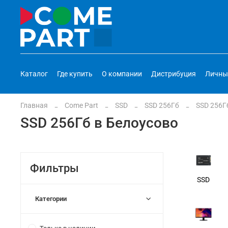
Каталог
Где купить
О компании
Дистрибуция
Личны
Главная
Come Part
SSD
SSD 256Гб
SSD 256Г
SSD 256Гб в Белоусово
Фильтры
SSD
Категории