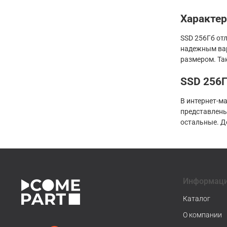
Характе
SSD 256Гб от
надежным вар
размером. Та
SSD 256Г
В интернет-м
представлены
остальные. Д
Информац
Каталог
О компании