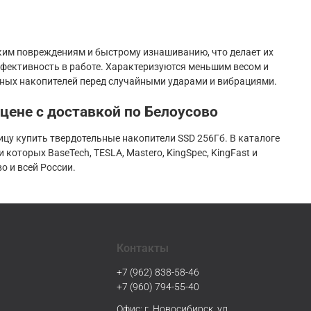
ким повреждениям и быстрому изнашиванию, что делает их
ективность в работе. Характеризуются меньшим весом и
ьных накопителей перед случайными ударами и вибрациями.
 цене с доставкой по Белоусово
цу купить твердотельные накопители SSD 256Гб. В каталоге
оторых BaseTech, TESLA, Mastero, KingSpec, KingFast и
 и всей России.
Контакты
+7 (962) 838-58-46
+7 (960) 794-55-40
Офис: г. Новосибирск, ул.