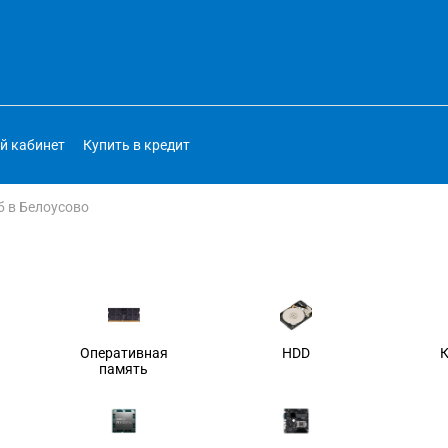
й кабинет
Купить в кредит
б в Белоусово
Оперативная
HDD
память