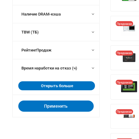
Наличие DRAM-кэша
Предзаказ
TBW (ТБ)
РейтингПродаж
Предзаказ
Время наработки на отказ (ч)
Предзаказ
Открыть больше
Применить
Предзаказ