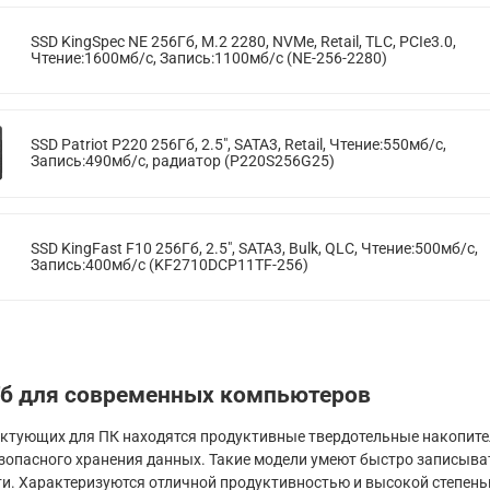
SSD KingSpec NE 256Гб, M.2 2280, NVMe, Retail, TLC, PCIe3.0,
Чтение:1600мб/с, Запись:1100мб/с (NE-256-2280)
SSD Patriot P220 256Гб, 2.5", SATA3, Retail, Чтение:550мб/с,
Запись:490мб/с, радиатор (P220S256G25)
SSD KingFast F10 256Гб, 2.5", SATA3, Bulk, QLC, Чтение:500мб/с,
Запись:400мб/с (KF2710DCP11TF-256)
Гб для современных компьютеров
ктующих для ПК находятся продуктивные твердотельные накопител
езопасного хранения данных. Такие модели умеют быстро записыва
и. Характеризуются отличной продуктивностью и высокой степень