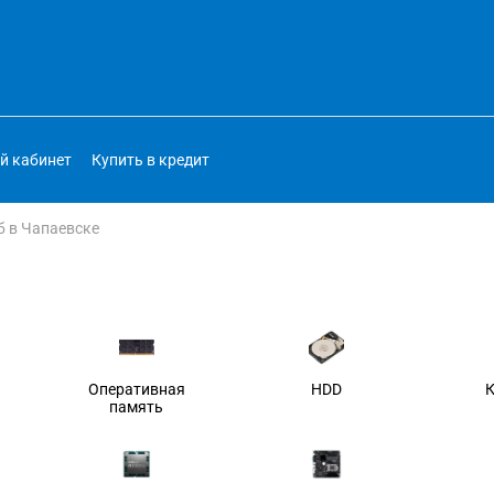
й кабинет
Купить в кредит
б в Чапаевске
Оперативная
HDD
память