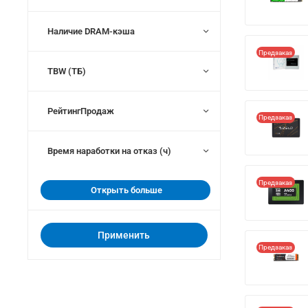
Наличие DRAM-кэша
Предзаказ
TBW (ТБ)
РейтингПродаж
Предзаказ
Время наработки на отказ (ч)
Предзаказ
Открыть больше
Применить
Предзаказ