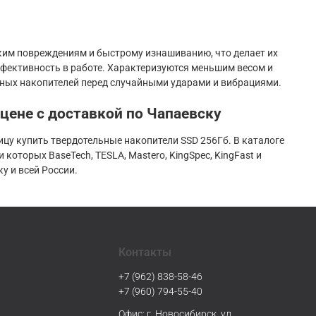
ким повреждениям и быстрому изнашиванию, что делает их
ективность в работе. Характеризуются меньшим весом и
ьных накопителей перед случайными ударами и вибрациями.
 цене с доставкой по Чапаевску
цу купить твердотельные накопители SSD 256Гб. В каталоге
оторых BaseTech, TESLA, Mastero, KingSpec, KingFast и
у и всей России.
Контакты
+7 (962) 838-58-46
+7 (960) 794-55-40
Офис: г. Новосибирск, ул.