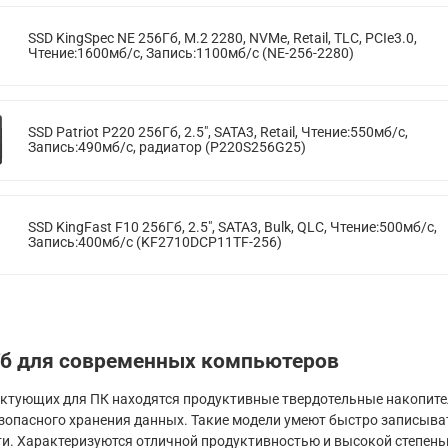
SSD KingSpec NE 256Гб, M.2 2280, NVMe, Retail, TLC, PCIe3.0,
Чтение:1600мб/с, Запись:1100мб/с (NE-256-2280)
SSD Patriot P220 256Гб, 2.5", SATA3, Retail, Чтение:550мб/с,
Запись:490мб/с, радиатор (P220S256G25)
SSD KingFast F10 256Гб, 2.5", SATA3, Bulk, QLC, Чтение:500мб/с,
Запись:400мб/с (KF2710DCP11TF-256)
Гб для современных компьютеров
ктующих для ПК находятся продуктивные твердотельные накопител
езопасного хранения данных. Такие модели умеют быстро записыва
и. Характеризуются отличной продуктивностью и высокой степень