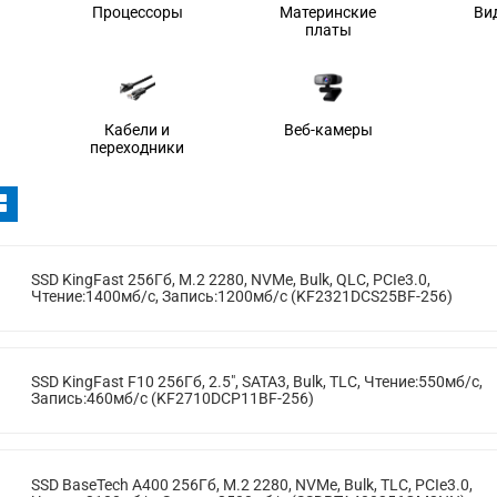
Процессоры
Материнские
Ви
платы
Кабели и
Веб-камеры
переходники
SSD KingFast 256Гб, M.2 2280, NVMe, Bulk, QLC, PCIe3.0,
Чтение:1400мб/с, Запись:1200мб/с (KF2321DCS25BF-256)
SSD KingFast F10 256Гб, 2.5", SATA3, Bulk, TLC, Чтение:550мб/с,
Запись:460мб/с (KF2710DCP11BF-256)
SSD BaseTech A400 256Гб, M.2 2280, NVMe, Bulk, TLC, PCIe3.0,