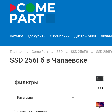
Каталог
Где купить
О компании
Дистрибуция
Личны
Главная
Come Part
SSD
SSD 256Гб
SSD 256Г
SSD 256Гб в Чапаевске
Фильтры
SSD
Категории