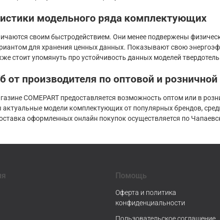
ристики модельного ряда комплектующих
личаются своим быстродействием. Они менее подвержены физичес
иантом для хранения ценных данных. Показывают свою энергоэфф
кже стоит упомянуть про устойчивость данных моделей твердотел
б от производителя по оптовой и розничной
агазине COMEPART предоставляется возможность оптом или в розни
 актуальные модели комплектующих от популярных брендов, среди к
оставка оформленных онлайн покупок осуществляется по Чапаевск
ия
Помощь
Оферта и политика
конфиденциальности
Пользовательское соглашение