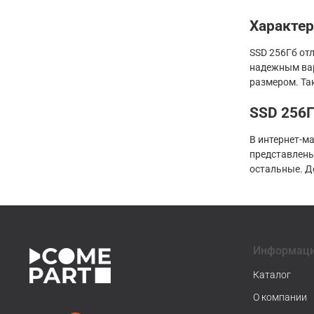
Характе
SSD 256Гб от
надежным вар
размером. Та
SSD 256Г
В интернет-м
представлены
остальные. Д
Информац
Каталог
О компании