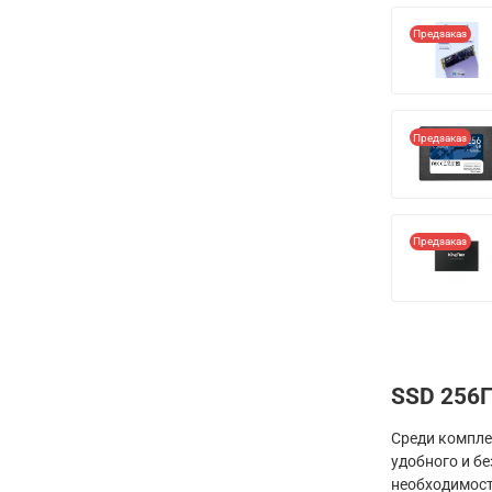
Предзаказ
Предзаказ
Предзаказ
SSD 256
Среди компле
удобного и б
необходимост