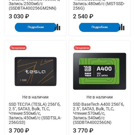
Запись:2500мб/с
Запись:480мб/с (MST-SSD-
(SSDBTA400256GM2NN)
256G)
3 030 ₽
2 540 ₽
Подробнее
Подробнее
Предзаказ
Предзаказ
Не в наличии
Не в наличии
SSD ТЕСЛА (TESLA) 256Гб,
SSD BaseTech A400 256Гб,
2.5", SATA3, Bulk, TLC,
2.5", SATA3, Bulk, TLC,
Чтение:550мб/с,
Чтение:570мб/с,
Запись:450мб/с (SSDTSLA-
Запись:540мб/с
256GS3)
(SSDBTA400256GN)
3 700 ₽
3 770 ₽