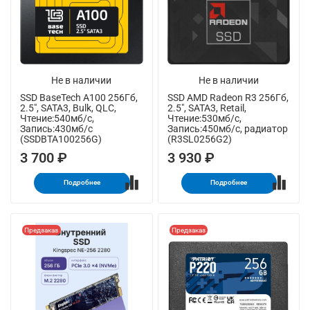
Не в наличии
Не в наличии
SSD BaseTech A100 256Гб,
SSD AMD Radeon R3 256Гб,
2.5", SATA3, Bulk, QLC,
2.5", SATA3, Retail,
Чтение:540мб/с,
Чтение:530мб/с,
Запись:430мб/с
Запись:450мб/с, радиатор
(SSDBTA100256G)
(R3SL0256G2)
3 700 ₽
3 930 ₽
Подробнее
Подробнее
Предзаказ
Предзаказ