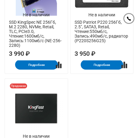
Не в наличии
Не в наличии
SSD KingSpec NE 256Гб,
SSD Patriot P220 256Гб,
M.2 2280, NVMe, Retail,
2.5", SATA3, Retail,
TLC, PCIe3.0,
Чтение:550мб/с,
Чтение:1600мб/с,
Запись:490мб/с, радиатор
Запись:1100мб/с (NE-256-
(P220S256G25)
2280)
3 990 ₽
3 950 ₽
Подробнее
Подробнее
Предзаказ
Не в наличии