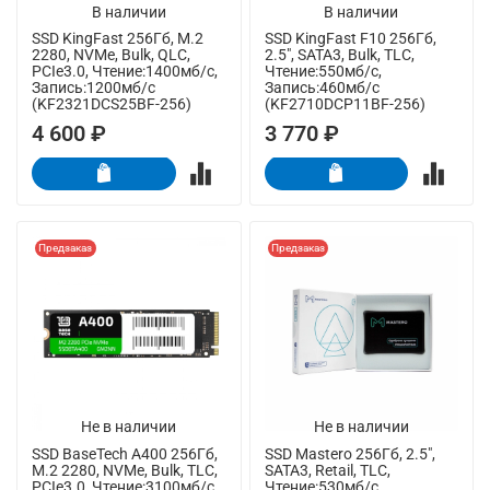
В наличии
В наличии
SSD KingFast 256Гб, M.2
SSD KingFast F10 256Гб,
2280, NVMe, Bulk, QLC,
2.5", SATA3, Bulk, TLC,
PCIe3.0, Чтение:1400мб/с,
Чтение:550мб/с,
Запись:1200мб/с
Запись:460мб/с
(KF2321DCS25BF-256)
(KF2710DCP11BF-256)
4 600 ₽
3 770 ₽
Предзаказ
Предзаказ
Не в наличии
Не в наличии
SSD BaseTech A400 256Гб,
SSD Mastero 256Гб, 2.5",
M.2 2280, NVMe, Bulk, TLC,
SATA3, Retail, TLC,
PCIe3.0, Чтение:3100мб/с,
Чтение:530мб/с,