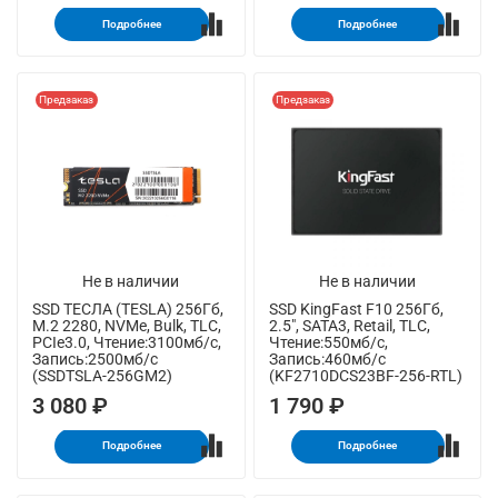
Подробнее
Подробнее
Предзаказ
Предзаказ
Не в наличии
Не в наличии
SSD ТЕСЛА (TESLA) 256Гб,
SSD KingFast F10 256Гб,
M.2 2280, NVMe, Bulk, TLC,
2.5", SATA3, Retail, TLC,
PCIe3.0, Чтение:3100мб/с,
Чтение:550мб/с,
Запись:2500мб/с
Запись:460мб/с
(SSDTSLA-256GM2)
(KF2710DCS23BF-256-RTL)
3 080 ₽
1 790 ₽
Подробнее
Подробнее