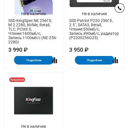
Не в наличии
Не в наличии
SSD KingSpec NE 256Гб,
SSD Patriot P220 256Гб,
M.2 2280, NVMe, Retail,
2.5", SATA3, Retail,
TLC, PCIe3.0,
Чтение:550мб/с,
Чтение:1600мб/с,
Запись:490мб/с, радиатор
Запись:1100мб/с (NE-256-
(P220S256G25)
2280)
3 990 ₽
3 950 ₽
Подробнее
Подробнее
Предзаказ
Не в наличии