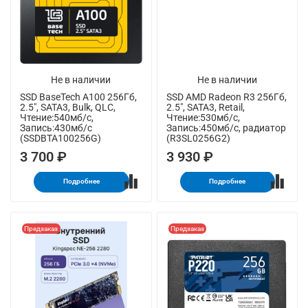
Не в наличии
Не в наличии
SSD BaseTech A100 256Гб,
SSD AMD Radeon R3 256Гб,
2.5", SATA3, Bulk, QLC,
2.5", SATA3, Retail,
Чтение:540мб/с,
Чтение:530мб/с,
Запись:430мб/с
Запись:450мб/с, радиатор
(SSDBTA100256G)
(R3SL0256G2)
3 700 ₽
3 930 ₽
Подробнее
Подробнее
Предзаказ
Предзаказ