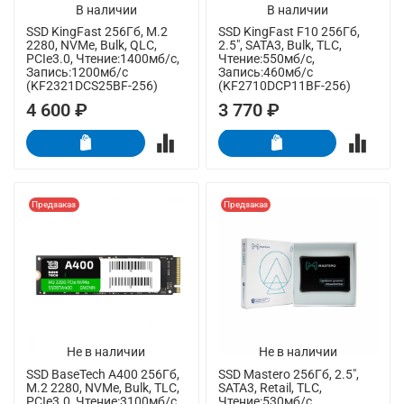
В наличии
В наличии
SSD KingFast 256Гб, M.2
SSD KingFast F10 256Гб,
2280, NVMe, Bulk, QLC,
2.5", SATA3, Bulk, TLC,
PCIe3.0, Чтение:1400мб/с,
Чтение:550мб/с,
Запись:1200мб/с
Запись:460мб/с
(KF2321DCS25BF-256)
(KF2710DCP11BF-256)
4 600 ₽
3 770 ₽
Предзаказ
Предзаказ
Не в наличии
Не в наличии
SSD BaseTech A400 256Гб,
SSD Mastero 256Гб, 2.5",
M.2 2280, NVMe, Bulk, TLC,
SATA3, Retail, TLC,
PCIe3.0, Чтение:3100мб/с,
Чтение:530мб/с,