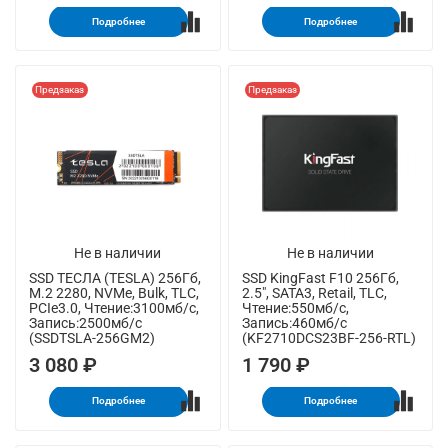
Подробнее
Подробнее
Предзаказ
Предзаказ
Не в наличии
Не в наличии
SSD ТЕСЛА (TESLA) 256Гб,
SSD KingFast F10 256Гб,
M.2 2280, NVMe, Bulk, TLC,
2.5", SATA3, Retail, TLC,
PCIe3.0, Чтение:3100мб/с,
Чтение:550мб/с,
Запись:2500мб/с
Запись:460мб/с
(SSDTSLA-256GM2)
(KF2710DCS23BF-256-RTL)
3 080 ₽
1 790 ₽
Подробнее
Подробнее