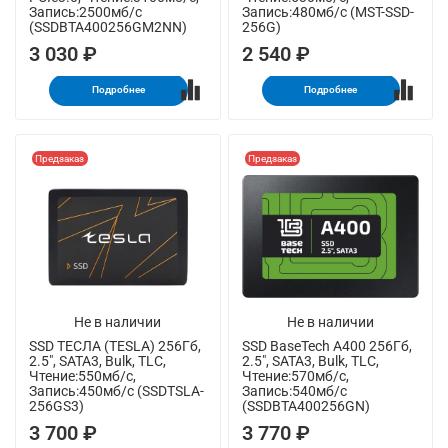
Запись:2500мб/с
Запись:480мб/с (MST-SSD-
(SSDBTA400256GM2NN)
256G)
3 030 ₽
2 540 ₽
Подробнее
Подробнее
Предзаказ
Предзаказ
Не в наличии
Не в наличии
SSD ТЕСЛА (TESLA) 256Гб,
SSD BaseTech A400 256Гб,
2.5", SATA3, Bulk, TLC,
2.5", SATA3, Bulk, TLC,
Чтение:550мб/с,
Чтение:570мб/с,
Запись:450мб/с (SSDTSLA-
Запись:540мб/с
256GS3)
(SSDBTA400256GN)
3 700 ₽
3 770 ₽