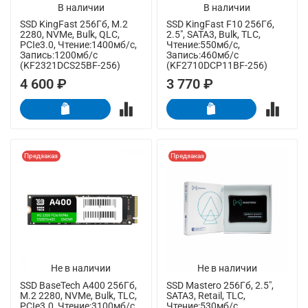
В наличии
В наличии
SSD KingFast 256Гб, M.2
SSD KingFast F10 256Гб,
2280, NVMe, Bulk, QLC,
2.5", SATA3, Bulk, TLC,
PCIe3.0, Чтение:1400мб/с,
Чтение:550мб/с,
Запись:1200мб/с
Запись:460мб/с
(KF2321DCS25BF-256)
(KF2710DCP11BF-256)
4 600 ₽
3 770 ₽
Предзаказ
Предзаказ
Не в наличии
Не в наличии
SSD BaseTech A400 256Гб,
SSD Mastero 256Гб, 2.5",
M.2 2280, NVMe, Bulk, TLC,
SATA3, Retail, TLC,
PCIe3.0, Чтение:3100мб/с,
Чтение:530мб/с,