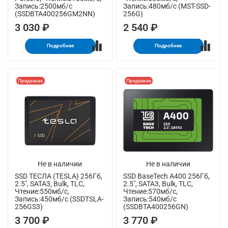
Запись:2500мб/с
Запись:480мб/с (MST-SSD-
(SSDBTA400256GM2NN)
256G)
3 030 ₽
2 540 ₽
Подробнее
Подробнее
Предзаказ
Предзаказ
Не в наличии
Не в наличии
SSD ТЕСЛА (TESLA) 256Гб,
SSD BaseTech A400 256Гб,
2.5", SATA3, Bulk, TLC,
2.5", SATA3, Bulk, TLC,
Чтение:550мб/с,
Чтение:570мб/с,
Запись:450мб/с (SSDTSLA-
Запись:540мб/с
256GS3)
(SSDBTA400256GN)
3 700 ₽
3 770 ₽