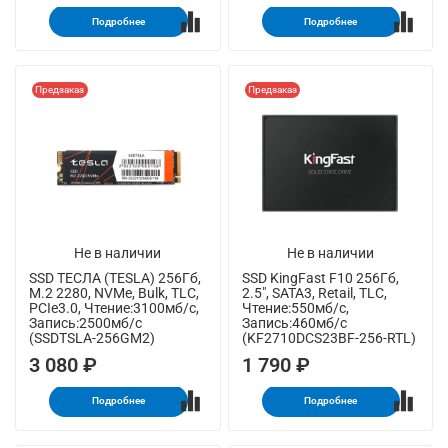
Подробнее
Подробнее
Предзаказ
Предзаказ
Не в наличии
Не в наличии
SSD ТЕСЛА (TESLA) 256Гб,
SSD KingFast F10 256Гб,
M.2 2280, NVMe, Bulk, TLC,
2.5", SATA3, Retail, TLC,
PCIe3.0, Чтение:3100мб/с,
Чтение:550мб/с,
Запись:2500мб/с
Запись:460мб/с
(SSDTSLA-256GM2)
(KF2710DCS23BF-256-RTL)
3 080 ₽
1 790 ₽
Подробнее
Подробнее