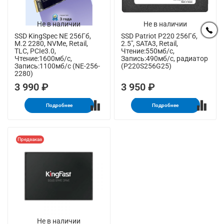
Не в наличии
Не в наличии
SSD KingSpec NE 256Гб,
SSD Patriot P220 256Гб,
M.2 2280, NVMe, Retail,
2.5", SATA3, Retail,
TLC, PCIe3.0,
Чтение:550мб/с,
Чтение:1600мб/с,
Запись:490мб/с, радиатор
Запись:1100мб/с (NE-256-
(P220S256G25)
2280)
3 990 ₽
3 950 ₽
Подробнее
Подробнее
Предзаказ
Не в наличии