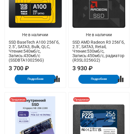
Не в наличии
Не в наличии
SSD BaseTech A100 256Гб,
SSD AMD Radeon R3 256Гб,
2.5", SATA3, Bulk, QLC,
2.5", SATA3, Retail,
Чтение:540мб/с,
Чтение:530мб/с,
Запись:430мб/с
Запись:450мб/с, радиатор
(SSDBTA100256G)
(R3SL0256G2)
3 700 ₽
3 930 ₽
Подробнее
Подробнее
Предзаказ
Предзаказ