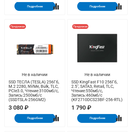
Подробнее
Подробнее
Предзаказ
Предзаказ
Не в наличии
Не в наличии
SSD ТЕСЛА (TESLA) 256Гб,
SSD KingFast F10 256Гб,
M.2 2280, NVMe, Bulk, TLC,
2.5", SATA3, Retail, TLC,
PCIe3.0, Чтение:3100мб/с,
Чтение:550мб/с,
Запись:2500мб/с
Запись:460мб/с
(SSDTSLA-256GM2)
(KF2710DCS23BF-256-RTL)
3 080 ₽
1 790 ₽
Подробнее
Подробнее