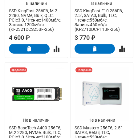
В наличии
В наличии
SSD KingFast 256Гб, M.2
SSD KingFast F10 256Гб,
2280, NVMe, Bulk, QLC,
2.5", SATA3, Bulk, TLC,
PCIe3.0, Чтение:1400мб/с,
Чтение:550мб/с,
Запись:1200мб/с
Запись:460мб/с
(KF2321DCS25BF-256)
(KF2710DCP11BF-256)
4 600 ₽
3 770 ₽
Предзаказ
Предзаказ
Не в наличии
Не в наличии
SSD BaseTech A400 256Гб,
SSD Mastero 256Гб, 2.5",
M.2 2280, NVMe, Bulk, TLC,
SATA3, Retail, TLC,
PCIe3.0, Чтение:3100мб/с,
Чтение:530мб/с,