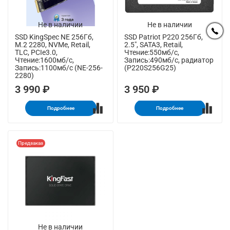
Не в наличии
Не в наличии
SSD KingSpec NE 256Гб,
SSD Patriot P220 256Гб,
M.2 2280, NVMe, Retail,
2.5", SATA3, Retail,
TLC, PCIe3.0,
Чтение:550мб/с,
Чтение:1600мб/с,
Запись:490мб/с, радиатор
Запись:1100мб/с (NE-256-
(P220S256G25)
2280)
3 990 ₽
3 950 ₽
Подробнее
Подробнее
Предзаказ
Не в наличии