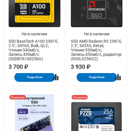
Не в наличии
Не в наличии
SSD BaseTech A100 256Гб,
SSD AMD Radeon R3 256Гб,
2.5", SATA3, Bulk, QLC,
2.5", SATA3, Retail,
Чтение:540мб/с,
Чтение:530мб/с,
Запись:430мб/с
Запись:450мб/с, радиатор
(SSDBTA100256G)
(R3SL0256G2)
3 700 ₽
3 930 ₽
Подробнее
Подробнее
Предзаказ
Предзаказ