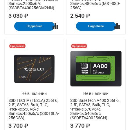
Запись:2500мб/с
Запись:480мб/с (MST-SSD-
(SSDBTA400256GM2NN)
256G)
3 030 ₽
2 540 ₽
Подробнее
Подробнее
Предзаказ
Предзаказ
Не в наличии
Не в наличии
SSD ТЕСЛА (TESLA) 256Гб,
SSD BaseTech A400 256Гб,
2.5", SATA3, Bulk, TLC,
2.5", SATA3, Bulk, TLC,
Чтение:550мб/с,
Чтение:570мб/с,
Запись:450мб/с (SSDTSLA-
Запись:540мб/с
256GS3)
(SSDBTA400256GN)
3 700 ₽
3 770 ₽