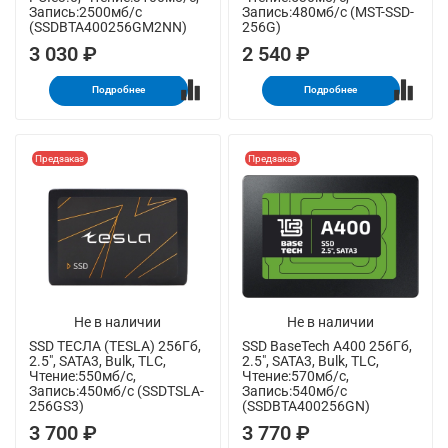
Запись:2500мб/с
Запись:480мб/с (MST-SSD-
(SSDBTA400256GM2NN)
256G)
3 030 ₽
2 540 ₽
Подробнее
Подробнее
Предзаказ
Предзаказ
Не в наличии
Не в наличии
SSD ТЕСЛА (TESLA) 256Гб,
SSD BaseTech A400 256Гб,
2.5", SATA3, Bulk, TLC,
2.5", SATA3, Bulk, TLC,
Чтение:550мб/с,
Чтение:570мб/с,
Запись:450мб/с (SSDTSLA-
Запись:540мб/с
256GS3)
(SSDBTA400256GN)
3 700 ₽
3 770 ₽