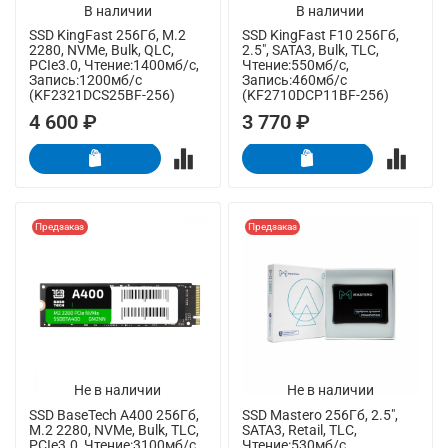
В наличии
В наличии
SSD KingFast 256Гб, M.2
SSD KingFast F10 256Гб,
2280, NVMe, Bulk, QLC,
2.5", SATA3, Bulk, TLC,
PCIe3.0, Чтение:1400мб/с,
Чтение:550мб/с,
Запись:1200мб/с
Запись:460мб/с
(KF2321DCS25BF-256)
(KF2710DCP11BF-256)
4 600 ₽
3 770 ₽
Предзаказ
Предзаказ
Не в наличии
Не в наличии
SSD BaseTech A400 256Гб,
SSD Mastero 256Гб, 2.5",
M.2 2280, NVMe, Bulk, TLC,
SATA3, Retail, TLC,
PCIe3.0, Чтение:3100мб/с,
Чтение:530мб/с,