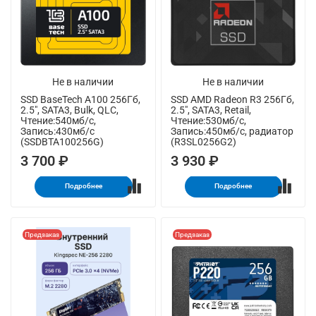
Не в наличии
Не в наличии
SSD BaseTech A100 256Гб,
SSD AMD Radeon R3 256Гб,
2.5", SATA3, Bulk, QLC,
2.5", SATA3, Retail,
Чтение:540мб/с,
Чтение:530мб/с,
Запись:430мб/с
Запись:450мб/с, радиатор
(SSDBTA100256G)
(R3SL0256G2)
3 700 ₽
3 930 ₽
Подробнее
Подробнее
Предзаказ
Предзаказ