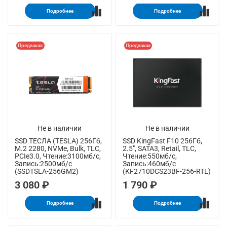
Подробнее
Подробнее
Предзаказ
Предзаказ
Не в наличии
Не в наличии
SSD ТЕСЛА (TESLA) 256Гб,
SSD KingFast F10 256Гб,
M.2 2280, NVMe, Bulk, TLC,
2.5", SATA3, Retail, TLC,
PCIe3.0, Чтение:3100мб/с,
Чтение:550мб/с,
Запись:2500мб/с
Запись:460мб/с
(SSDTSLA-256GM2)
(KF2710DCS23BF-256-RTL)
3 080 ₽
1 790 ₽
Подробнее
Подробнее