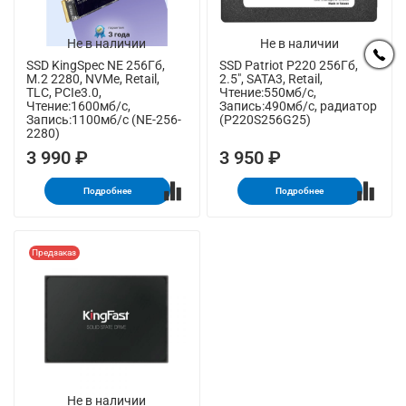
Не в наличии
Не в наличии
SSD KingSpec NE 256Гб,
SSD Patriot P220 256Гб,
M.2 2280, NVMe, Retail,
2.5", SATA3, Retail,
TLC, PCIe3.0,
Чтение:550мб/с,
Чтение:1600мб/с,
Запись:490мб/с, радиатор
Запись:1100мб/с (NE-256-
(P220S256G25)
2280)
3 990 ₽
3 950 ₽
Подробнее
Подробнее
Предзаказ
Не в наличии