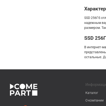
Характе
SSD 256Гб от
надежным вар
размером. Та
SSD 256Г
В интернет-м
представлены
остальные. Д
Информац
Каталог
О компании