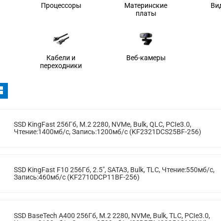
Процессоры
Материнские
Ви
платы
Кабели и
Веб-камеры
переходники
SSD KingFast 256Гб, M.2 2280, NVMe, Bulk, QLC, PCIe3.0,
Чтение:1400мб/с, Запись:1200мб/с (KF2321DCS25BF-256)
SSD KingFast F10 256Гб, 2.5", SATA3, Bulk, TLC, Чтение:550мб/с,
Запись:460мб/с (KF2710DCP11BF-256)
SSD BaseTech A400 256Гб, M.2 2280, NVMe, Bulk, TLC, PCIe3.0,