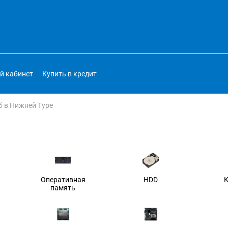
й кабинет
Купить в кредит
б в Нижней Туре
Оперативная
HDD
память