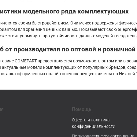
ристики модельного ряда комплектующих
личаются своим быстродействием. Они менее подвержены физичес
иантом для хранения ценных данных. Показывают свою энергоэфф
кже стоит упомянуть про устойчивость данных моделей твердотел
б от производителя по оптовой и розничной
агазине COMEPART предоставляется возможность оптом или в розни
 актуальные модели комплектующих от популярных брендов, среди к
оставка оформленных онлайн покупок осуществляется по Нижней Ту
ия
Помощь
Оферта и политика
конфиденциальности
Пользовательское соглашение