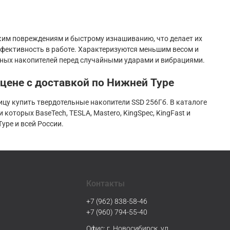
ким повреждениям и быстрому изнашиванию, что делает их
ективность в работе. Характеризуются меньшим весом и
ьных накопителей перед случайными ударами и вибрациями.
 цене с доставкой по Нижней Туре
цу купить твердотельные накопители SSD 256Гб. В каталоге
оторых BaseTech, TESLA, Mastero, KingSpec, KingFast и
ре и всей России.
Контакты
+7 (962) 838-58-46
+7 (960) 794-55-40
Офис: г. Новосибирск, ул.