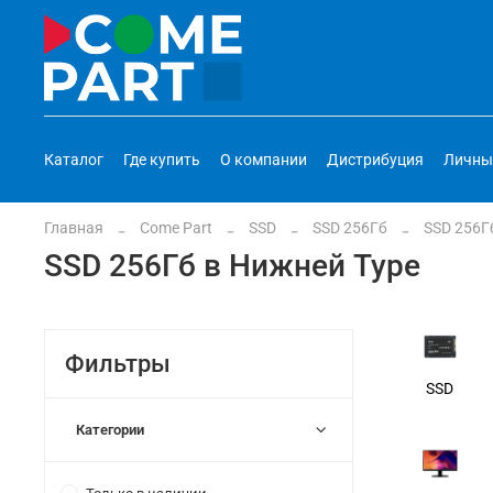
Каталог
Где купить
О компании
Дистрибуция
Личны
Главная
Come Part
SSD
SSD 256Гб
SSD 256Г
SSD 256Гб в Нижней Туре
Фильтры
SSD
Категории