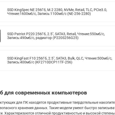
SSD KingSpec NE 256Гб, M.2 2280, NVMe, Retail, TLC, PCIe3.0,
Чтение:1600мб/с, Запись:1100мб/с (NE-256-2280)
SSD Patriot P220 256Гб, 2.5", SATA3, Retail, Чтение:550мб/с,
Запись:490мб/с, радиатор (P220S256G25)
SSD KingFast F10 256Гб, 2.5", SATA3, Bulk, QLC, Чтение:500мб/с,
Запись:400мб/с (KF2710DCP11TF-256)
Гб для современных компьютеров
ктующих для ПК находятся продуктивные твердотельные накопител
езопасного хранения данных. Такие модели умеют быстро записыва
и. Характеризуются отличной продуктивностью и высокой степень