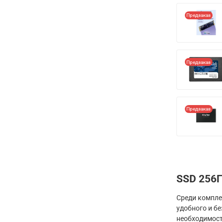
Предзаказ
Предзаказ
Предзаказ
SSD 256
Среди компле
удобного и б
необходимост