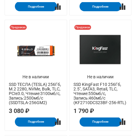
Подробнее
Подробнее
Предзаказ
Предзаказ
Не в наличии
Не в наличии
SSD ТЕСЛА (TESLA) 256Гб,
SSD KingFast F10 256Гб,
M.2 2280, NVMe, Bulk, TLC,
2.5", SATA3, Retail, TLC,
PCIe3.0, Чтение:3100мб/с,
Чтение:550мб/с,
Запись:2500мб/с
Запись:460мб/с
(SSDTSLA-256GM2)
(KF2710DCS23BF-256-RTL)
3 080 ₽
1 790 ₽
Подробнее
Подробнее