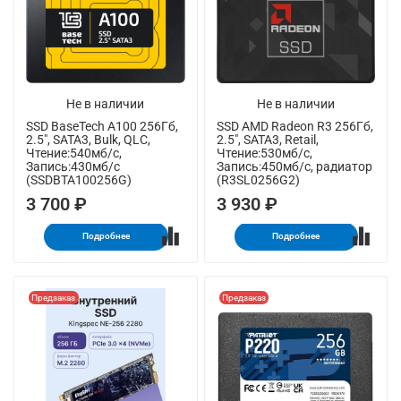
Не в наличии
Не в наличии
SSD BaseTech A100 256Гб,
SSD AMD Radeon R3 256Гб,
2.5", SATA3, Bulk, QLC,
2.5", SATA3, Retail,
Чтение:540мб/с,
Чтение:530мб/с,
Запись:430мб/с
Запись:450мб/с, радиатор
(SSDBTA100256G)
(R3SL0256G2)
3 700 ₽
3 930 ₽
Подробнее
Подробнее
Предзаказ
Предзаказ