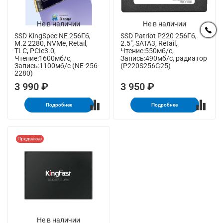
Не в наличии
Не в наличии
SSD KingSpec NE 256Гб,
SSD Patriot P220 256Гб,
M.2 2280, NVMe, Retail,
2.5", SATA3, Retail,
TLC, PCIe3.0,
Чтение:550мб/с,
Чтение:1600мб/с,
Запись:490мб/с, радиатор
Запись:1100мб/с (NE-256-
(P220S256G25)
2280)
3 990 ₽
3 950 ₽
Подробнее
Подробнее
Предзаказ
Не в наличии