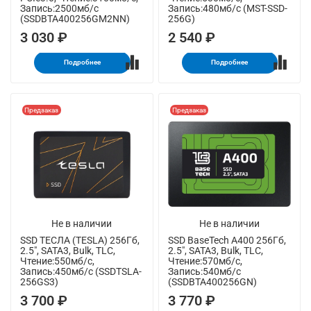
Запись:2500мб/с
Запись:480мб/с (MST-SSD-
(SSDBTA400256GM2NN)
256G)
3 030 ₽
2 540 ₽
Подробнее
Подробнее
Предзаказ
Предзаказ
Не в наличии
Не в наличии
SSD ТЕСЛА (TESLA) 256Гб,
SSD BaseTech A400 256Гб,
2.5", SATA3, Bulk, TLC,
2.5", SATA3, Bulk, TLC,
Чтение:550мб/с,
Чтение:570мб/с,
Запись:450мб/с (SSDTSLA-
Запись:540мб/с
256GS3)
(SSDBTA400256GN)
3 700 ₽
3 770 ₽