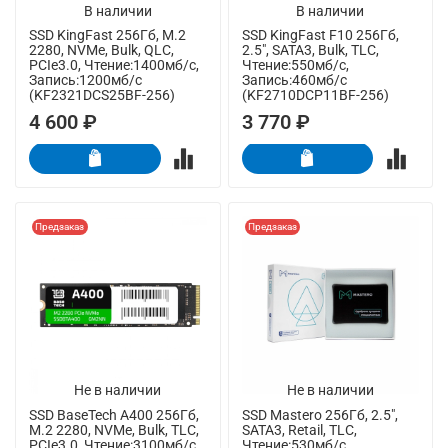
В наличии
В наличии
SSD KingFast 256Гб, M.2
SSD KingFast F10 256Гб,
2280, NVMe, Bulk, QLC,
2.5", SATA3, Bulk, TLC,
PCIe3.0, Чтение:1400мб/с,
Чтение:550мб/с,
Запись:1200мб/с
Запись:460мб/с
(KF2321DCS25BF-256)
(KF2710DCP11BF-256)
4 600 ₽
3 770 ₽
Предзаказ
Предзаказ
Не в наличии
Не в наличии
SSD BaseTech A400 256Гб,
SSD Mastero 256Гб, 2.5",
M.2 2280, NVMe, Bulk, TLC,
SATA3, Retail, TLC,
PCIe3.0, Чтение:3100мб/с,
Чтение:530мб/с,