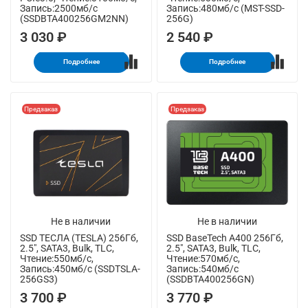
Запись:2500мб/с
Запись:480мб/с (MST-SSD-
(SSDBTA400256GM2NN)
256G)
3 030 ₽
2 540 ₽
Подробнее
Подробнее
Предзаказ
Предзаказ
Не в наличии
Не в наличии
SSD ТЕСЛА (TESLA) 256Гб,
SSD BaseTech A400 256Гб,
2.5", SATA3, Bulk, TLC,
2.5", SATA3, Bulk, TLC,
Чтение:550мб/с,
Чтение:570мб/с,
Запись:450мб/с (SSDTSLA-
Запись:540мб/с
256GS3)
(SSDBTA400256GN)
3 700 ₽
3 770 ₽