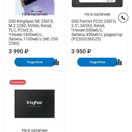
Не в наличии
Не в наличии
SSD KingSpec NE 256Гб,
SSD Patriot P220 256Гб,
M.2 2280, NVMe, Retail,
2.5", SATA3, Retail,
TLC, PCIe3.0,
Чтение:550мб/с,
Чтение:1600мб/с,
Запись:490мб/с, радиатор
Запись:1100мб/с (NE-256-
(P220S256G25)
2280)
3 990 ₽
3 950 ₽
Подробнее
Подробнее
Предзаказ
Не в наличии