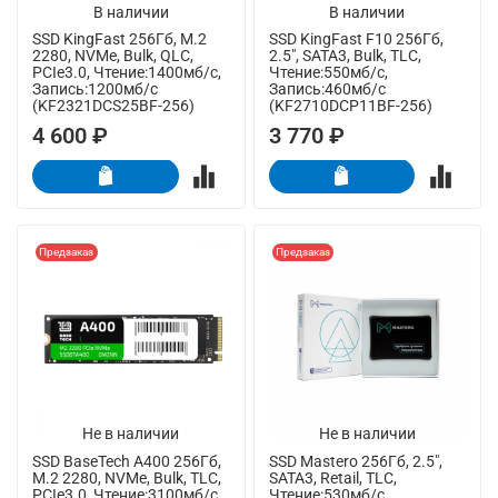
В наличии
В наличии
SSD KingFast 256Гб, M.2
SSD KingFast F10 256Гб,
2280, NVMe, Bulk, QLC,
2.5", SATA3, Bulk, TLC,
PCIe3.0, Чтение:1400мб/с,
Чтение:550мб/с,
Запись:1200мб/с
Запись:460мб/с
(KF2321DCS25BF-256)
(KF2710DCP11BF-256)
4 600 ₽
3 770 ₽
Предзаказ
Предзаказ
Не в наличии
Не в наличии
SSD BaseTech A400 256Гб,
SSD Mastero 256Гб, 2.5",
M.2 2280, NVMe, Bulk, TLC,
SATA3, Retail, TLC,
PCIe3.0, Чтение:3100мб/с,
Чтение:530мб/с,