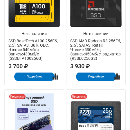
Не в наличии
Не в наличии
SSD BaseTech A100 256Гб,
SSD AMD Radeon R3 256Гб,
2.5", SATA3, Bulk, QLC,
2.5", SATA3, Retail,
Чтение:540мб/с,
Чтение:530мб/с,
Запись:430мб/с
Запись:450мб/с, радиатор
(SSDBTA100256G)
(R3SL0256G2)
3 700 ₽
3 930 ₽
Подробнее
Подробнее
Предзаказ
Предзаказ