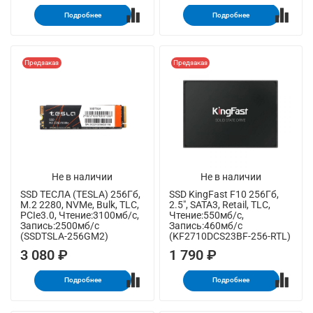
Подробнее
Подробнее
Предзаказ
Предзаказ
Не в наличии
Не в наличии
SSD ТЕСЛА (TESLA) 256Гб,
SSD KingFast F10 256Гб,
M.2 2280, NVMe, Bulk, TLC,
2.5", SATA3, Retail, TLC,
PCIe3.0, Чтение:3100мб/с,
Чтение:550мб/с,
Запись:2500мб/с
Запись:460мб/с
(SSDTSLA-256GM2)
(KF2710DCS23BF-256-RTL)
3 080 ₽
1 790 ₽
Подробнее
Подробнее