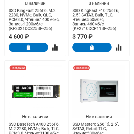
В наличии
В наличии
SSD KingFast 256Гб, M.2
SSD KingFast F10 256Гб,
2280, NVMe, Bulk, QLC,
2.5", SATA3, Bulk, TLC,
PCIe3.0, Чтение:1400мб/с,
Чтение:550мб/с,
Запись:1200мб/с
Запись:460мб/с
(KF2321DCS25BF-256)
(KF2710DCP11BF-256)
4 600 ₽
3 770 ₽
Предзаказ
Предзаказ
Не в наличии
Не в наличии
SSD BaseTech A400 256Гб,
SSD Mastero 256Гб, 2.5",
M.2 2280, NVMe, Bulk, TLC,
SATA3, Retail, TLC,
PCIe3.0, Чтение:3100мб/с,
Чтение:530мб/с,