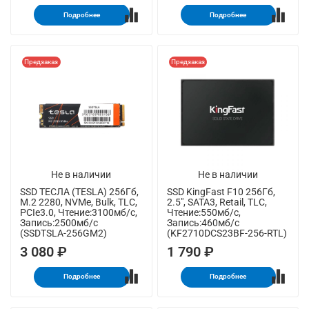
Подробнее
Подробнее
Предзаказ
Предзаказ
Не в наличии
Не в наличии
SSD ТЕСЛА (TESLA) 256Гб,
SSD KingFast F10 256Гб,
M.2 2280, NVMe, Bulk, TLC,
2.5", SATA3, Retail, TLC,
PCIe3.0, Чтение:3100мб/с,
Чтение:550мб/с,
Запись:2500мб/с
Запись:460мб/с
(SSDTSLA-256GM2)
(KF2710DCS23BF-256-RTL)
3 080 ₽
1 790 ₽
Подробнее
Подробнее