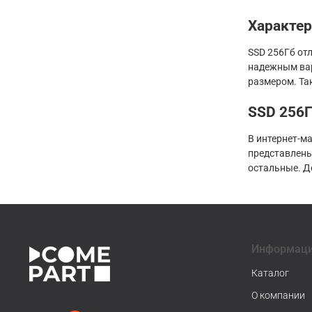
Характе
SSD 256Гб от
надежным вар
размером. Та
SSD 256Г
В интернет-м
представлены
остальные. Д
Информац
Каталог
О компании