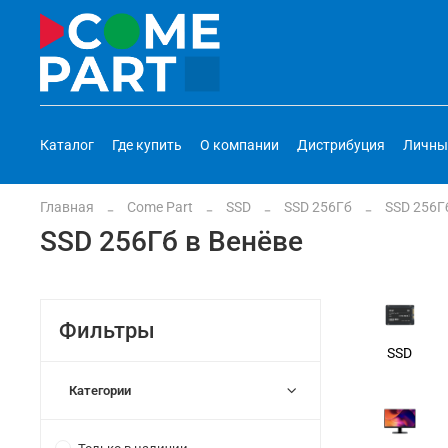
Каталог
Где купить
О компании
Дистрибуция
Личны
Главная
Come Part
SSD
SSD 256Гб
SSD 256Г
SSD 256Гб в Венёве
Фильтры
SSD
Категории