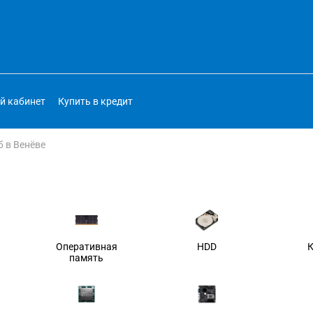
й кабинет
Купить в кредит
б в Венёве
Оперативная
HDD
память