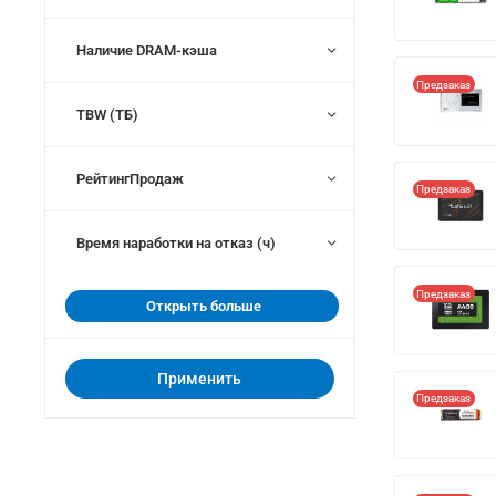
Наличие DRAM-кэша
Предзаказ
TBW (ТБ)
РейтингПродаж
Предзаказ
Время наработки на отказ (ч)
Предзаказ
Открыть больше
Применить
Предзаказ