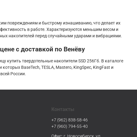
ким повреждениям и быстрому изнашиванию, что делает их
ективность в работе. Характеризуются меньшим весом и
ьных накопителей перед случайными ударами и вибрациями.
цене с доставкой по Венёву
цу купить твердотельные накопители SSD 256Гб. В каталоге
оторых BaseTech, TESLA, Mastero, KingSpec, KingFast и
всей России.
Контакты
+7 (962) 838-58-46
+7 (960) 794-55-40
Офис: г. Новосибирск, ул.