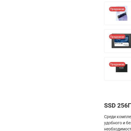
Предзаказ
Предзаказ
Предзаказ
SSD 256
Среди компле
удобного и б
необходимост