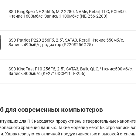
SSD KingSpec NE 256Гб, M.2 2280, NVMe, Retail, TLC, PCIe3.0,
Чтение:1600мб/с, Запись:1100мб/с (NE-256-2280)
SSD Patriot P220 256Гб, 2.5", SATA3, Retail, Чтение:550мб/с,
Запись:490мб/с, радиатор (P220S256G25)
SSD KingFast F10 256Гб, 2.5", SATA3, Bulk, QLC, Чтение:500мб/с,
Запись:400мб/с (KF2710DCP11TF-256)
Гб для современных компьютеров
ктующих для ПК находятся продуктивные твердотельные накопител
езопасного хранения данных. Такие модели умеют быстро записыва
и. Характеризуются отличной продуктивностью и высокой степень