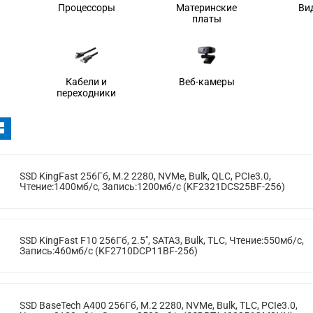
Процессоры
Материнские
Ви
платы
Кабели и
Веб-камеры
переходники
SSD KingFast 256Гб, M.2 2280, NVMe, Bulk, QLC, PCIe3.0,
Чтение:1400мб/с, Запись:1200мб/с (KF2321DCS25BF-256)
SSD KingFast F10 256Гб, 2.5", SATA3, Bulk, TLC, Чтение:550мб/с,
Запись:460мб/с (KF2710DCP11BF-256)
SSD BaseTech A400 256Гб, M.2 2280, NVMe, Bulk, TLC, PCIe3.0,