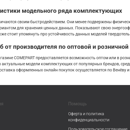
ристики модельного ряда комплектующих
личаются своим быстродействием. Они менее подвержены физичес
иантом для хранения ценных данных. Показывают свою энергоэфф
кже стоит упомянуть про устойчивость данных моделей твердотел
б от производителя по оптовой и розничной 
агазине COMEPART предоставляется возможность оптом или в розни
 актуальные модели комплектующих от популярных брендов, среди к
оставка оформленных онлайн покупок осуществляется по Венёву и 
ия
Помощь
Оферта и политика
конфиденциальности
Пользовательское соглашение