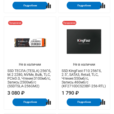
Подробнее
Подробнее
Предзаказ
Предзаказ
Не в наличии
Не в наличии
SSD ТЕСЛА (TESLA) 256Гб,
SSD KingFast F10 256Гб,
M.2 2280, NVMe, Bulk, TLC,
2.5", SATA3, Retail, TLC,
PCIe3.0, Чтение:3100мб/с,
Чтение:550мб/с,
Запись:2500мб/с
Запись:460мб/с
(SSDTSLA-256GM2)
(KF2710DCS23BF-256-RTL)
3 080 ₽
1 790 ₽
Подробнее
Подробнее