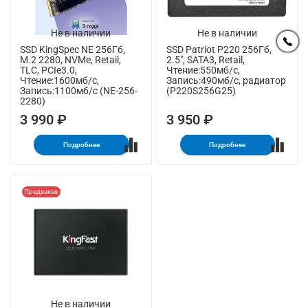
Не в наличии
Не в наличии
SSD KingSpec NE 256Гб,
SSD Patriot P220 256Гб,
M.2 2280, NVMe, Retail,
2.5", SATA3, Retail,
TLC, PCIe3.0,
Чтение:550мб/с,
Чтение:1600мб/с,
Запись:490мб/с, радиатор
Запись:1100мб/с (NE-256-
(P220S256G25)
2280)
3 990 ₽
3 950 ₽
Подробнее
Подробнее
Предзаказ
Не в наличии