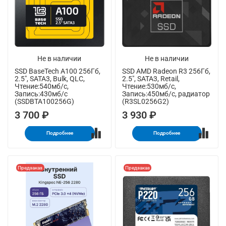
Не в наличии
Не в наличии
SSD BaseTech A100 256Гб,
SSD AMD Radeon R3 256Гб,
2.5", SATA3, Bulk, QLC,
2.5", SATA3, Retail,
Чтение:540мб/с,
Чтение:530мб/с,
Запись:430мб/с
Запись:450мб/с, радиатор
(SSDBTA100256G)
(R3SL0256G2)
3 700 ₽
3 930 ₽
Подробнее
Подробнее
Предзаказ
Предзаказ