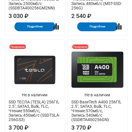
Запись:2500мб/с
Запись:480мб/с (MST-SSD-
(SSDBTA400256GM2NN)
256G)
3 030 ₽
2 540 ₽
Подробнее
Подробнее
Предзаказ
Предзаказ
Не в наличии
Не в наличии
SSD ТЕСЛА (TESLA) 256Гб,
SSD BaseTech A400 256Гб,
2.5", SATA3, Bulk, TLC,
2.5", SATA3, Bulk, TLC,
Чтение:550мб/с,
Чтение:570мб/с,
Запись:450мб/с (SSDTSLA-
Запись:540мб/с
256GS3)
(SSDBTA400256GN)
3 700 ₽
3 770 ₽