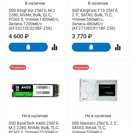
В наличии
В наличии
SSD KingFast 256Гб, M.2
SSD KingFast F10 256Гб,
2280, NVMe, Bulk, QLC,
2.5", SATA3, Bulk, TLC,
PCIe3.0, Чтение:1400мб/с,
Чтение:550мб/с,
Запись:1200мб/с
Запись:460мб/с
(KF2321DCS25BF-256)
(KF2710DCP11BF-256)
4 600 ₽
3 770 ₽
Предзаказ
Предзаказ
Не в наличии
Не в наличии
SSD BaseTech A400 256Гб,
SSD Mastero 256Гб, 2.5",
M.2 2280, NVMe, Bulk, TLC,
SATA3, Retail, TLC,
PCIe3.0, Чтение:3100мб/с,
Чтение:530мб/с,