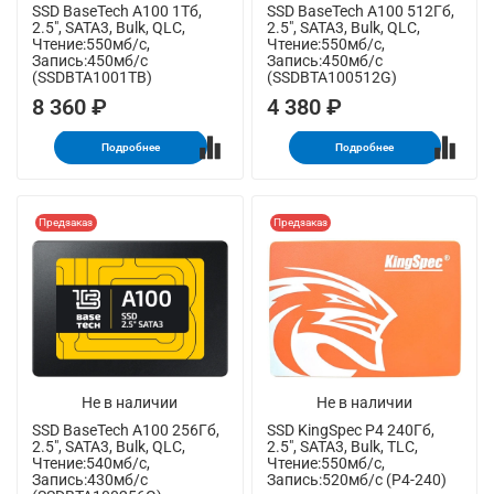
SSD BaseTech A100 1Тб,
SSD BaseTech A100 512Гб,
2.5", SATA3, Bulk, QLC,
2.5", SATA3, Bulk, QLC,
Чтение:550мб/с,
Чтение:550мб/с,
Запись:450мб/с
Запись:450мб/с
(SSDBTA1001TB)
(SSDBTA100512G)
8 360 ₽
4 380 ₽
Подробнее
Подробнее
Предзаказ
Предзаказ
Не в наличии
Не в наличии
SSD BaseTech A100 256Гб,
SSD KingSpec P4 240Гб,
2.5", SATA3, Bulk, QLC,
2.5", SATA3, Bulk, TLC,
Чтение:540мб/с,
Чтение:550мб/с,
Запись:430мб/с
Запись:520мб/с (P4-240)