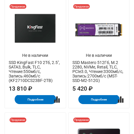
Предзаказ
Предзаказ
Не в наличии
Не в наличии
SSD KingFast F10 2Тб, 2.5",
SSD Mastero 512Гб, M.2
SATA3, Bulk, TLC,
2280, NVMe, Retail, TLC,
Чтение:550мб/с,
PCIe3.0, Чтение:3300мб/с,
Запись:460мб/с
Запись:2700мб/с (MST-
(KF2710DCS23BF-2TB)
SSD-M2-512G)
13 810 ₽
5 420 ₽
Подробнее
Подробнее
Предзаказ
Предзаказ