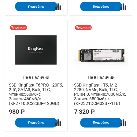
Подробнее
Подробнее
Предзаказ
Предзаказ
Не в наличии
Не в наличии
SSD KingFast F6PRO 120Гб,
SSD KingFast 1Тб, M.2
2.5", SATA3, Bulk, TLC,
2280, NVMe, Bulk, TLC,
Чтение:560мб/с,
PCIe4.0, Чтение:7000мб/с,
Запись:460мб/с
Запись:6500мб/с
(KF2710DCS23BF-120GB)
(KF2321DCM02BF-1TB)
980 ₽
7 320 ₽
Подробнее
Подробнее