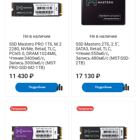
Не в наличии
Не в наличии
SSD Mastero PRO 1Тб, M.2
SSD Mastero 2Тб, 2.5",
2280, NVMe, Retail, TLC,
SATA3, Retail, TLC,
PCIe3.0, DRAM:1024Мб,
Чтение:550мб/с,
Чтение:3400мб/с,
Запись:480мб/с (MST-SSD-
Запись:3000мб/с (MST-
2TB)
PRO-SSD-M2-1TB)
11 430 ₽
17 130 ₽
Подробнее
Подробнее
Предзаказ
Предзаказ