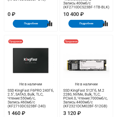
Запись:400мб/с
(KF2710DCS23BF-1TB-BLK)
0 ₽
10 400 ₽
Подробнее
Подробнее
Предзаказ
Предзаказ
Не в наличии
Не в наличии
SSD KingFast F6PRO 240Гб,
SSD KingFast 512Гб, M.2
2.5", SATA3, Bulk, TLC,
2280, NVMe, Bulk, TLC,
Чтение:550мб/с,
PCIe4.0, Чтение:7000мб/с,
Запись:460мб/с
Запись:4400мб/с
(KF2710DCS23BF-240)
(KF2321DCM02BF-512GB)
1 460 ₽
3 120 ₽