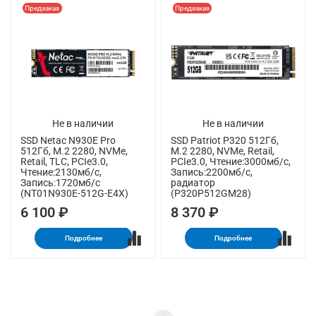
Предзаказ
Предзаказ
Не в наличии
Не в наличии
SSD Netac N930E Pro
SSD Patriot P320 512Гб,
512Гб, M.2 2280, NVMe,
M.2 2280, NVMe, Retail,
Retail, TLC, PCIe3.0,
PCIe3.0, Чтение:3000мб/с,
Чтение:2130мб/с,
Запись:2200мб/с,
Запись:1720мб/с
радиатор
(NT01N930E-512G-E4X)
(P320P512GM28)
6 100 ₽
8 370 ₽
Подробнее
Подробнее