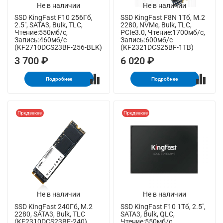
Не в наличии
Не в наличии
SSD KingFast F10 256Гб,
SSD KingFast F8N 1Тб, M.2
2.5", SATA3, Bulk, TLC,
2280, NVMe, Bulk, TLC,
Чтение:550мб/с,
PCIe3.0, Чтение:1700мб/с,
Запись:460мб/с
Запись:600мб/с
(KF2710DCS23BF-256-BLK)
(KF2321DCS25BF-1TB)
3 700 ₽
6 020 ₽
Подробнее
Подробнее
Предзаказ
Предзаказ
Не в наличии
Не в наличии
SSD KingFast 240Гб, M.2
SSD KingFast F10 1Тб, 2.5",
2280, SATA3, Bulk, TLC
SATA3, Bulk, QLC,
(KF2310DCS23BF-240)
Чтение:550мб/с,