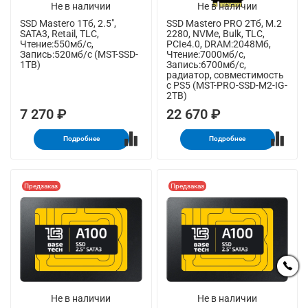
Не в наличии
Не в наличии
SSD Mastero 1Тб, 2.5",
SSD Mastero PRO 2Тб, M.2
SATA3, Retail, TLC,
2280, NVMe, Bulk, TLC,
Чтение:550мб/с,
PCIe4.0, DRAM:2048Мб,
Запись:520мб/с (MST-SSD-
Чтение:7000мб/с,
1TB)
Запись:6700мб/с,
радиатор, совместимость
с PS5 (MST-PRO-SSD-M2-IG-
2TB)
7 270 ₽
22 670 ₽
Подробнее
Подробнее
Предзаказ
Предзаказ
Не в наличии
Не в наличии