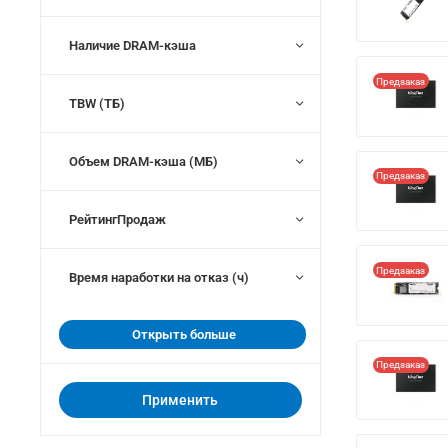
Наличие DRAM-кэша
Предзаказ
TBW (ТБ)
Объем DRAM-кэша (МБ)
Предзаказ
РейтингПродаж
Предзаказ
Время наработки на отказ (ч)
Открыть больше
Предзаказ
Применить