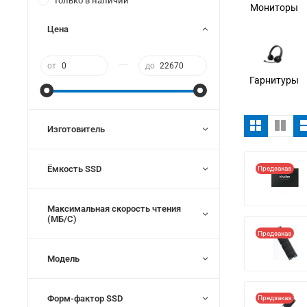
Только в наличии
Мониторы
Цена
—
от
до
Гарнитуры
Изготовитель
Ёмкость SSD
Предзаказ
Максимальная скорость чтения
(МБ/С)
Предзаказ
Модель
Форм-фактор SSD
Предзаказ