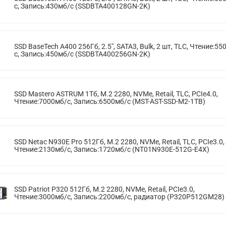
с, Запись:430мб/с (SSDBTA400128GN-2K)
SSD BaseTech A400 256Гб, 2.5", SATA3, Bulk, 2 шт, TLC, Чтение:55
с, Запись:450мб/с (SSDBTA400256GN-2K)
SSD Mastero ASTRUM 1Тб, M.2 2280, NVMe, Retail, TLC, PCIe4.0,
Чтение:7000мб/с, Запись:6500мб/с (MST-AST-SSD-M2-1TB)
SSD Netac N930E Pro 512Гб, M.2 2280, NVMe, Retail, TLC, PCIe3.0,
Чтение:2130мб/с, Запись:1720мб/с (NT01N930E-512G-E4X)
SSD Patriot P320 512Гб, M.2 2280, NVMe, Retail, PCIe3.0,
Чтение:3000мб/с, Запись:2200мб/с, радиатор (P320P512GM28)