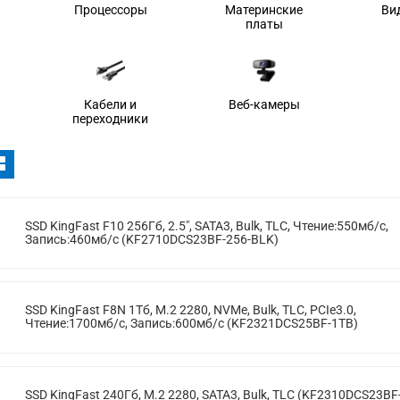
Процессоры
Материнские
Ви
платы
Кабели и
Веб-камеры
переходники
SSD KingFast F10 256Гб, 2.5", SATA3, Bulk, TLC, Чтение:550мб/с,
Запись:460мб/с (KF2710DCS23BF-256-BLK)
SSD KingFast F8N 1Тб, M.2 2280, NVMe, Bulk, TLC, PCIe3.0,
Чтение:1700мб/с, Запись:600мб/с (KF2321DCS25BF-1TB)
SSD KingFast 240Гб, M.2 2280, SATA3, Bulk, TLC (KF2310DCS23BF