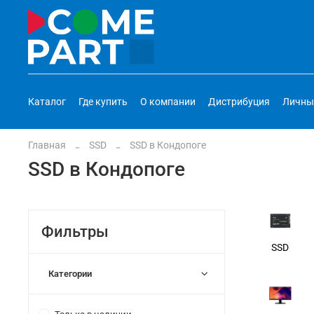
Каталог
Где купить
О компании
Дистрибуция
Личны
Главная
SSD
SSD в Кондопоге
SSD в Кондопоге
Фильтры
SSD
Категории