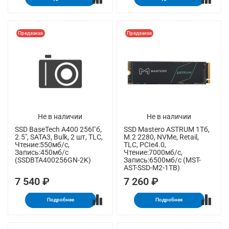
Предзаказ
Предзаказ
Не в наличии
Не в наличии
SSD BaseTech A400 256Гб,
SSD Mastero ASTRUM 1Тб,
2.5", SATA3, Bulk, 2 шт, TLC,
M.2 2280, NVMe, Retail,
Чтение:550мб/с,
TLC, PCIe4.0,
Запись:450мб/с
Чтение:7000мб/с,
(SSDBTA400256GN-2K)
Запись:6500мб/с (MST-
AST-SSD-M2-1TB)
7 540 ₽
7 260 ₽
Подробнее
Подробнее