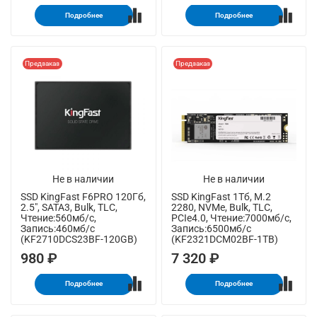
Подробнее
Подробнее
Предзаказ
Предзаказ
Не в наличии
Не в наличии
SSD KingFast F6PRO 120Гб,
SSD KingFast 1Тб, M.2
2.5", SATA3, Bulk, TLC,
2280, NVMe, Bulk, TLC,
Чтение:560мб/с,
PCIe4.0, Чтение:7000мб/с,
Запись:460мб/с
Запись:6500мб/с
(KF2710DCS23BF-120GB)
(KF2321DCM02BF-1TB)
980 ₽
7 320 ₽
Подробнее
Подробнее