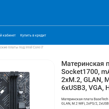
й кабинет
Купить в кредит
кие платы под Intel Core i7
Материнская п
Socket1700, mA
2xM.2, GLAN, M
6xUSB3, VGA, 
Материнская плата BaseTech B
GLAN, M.2 WiFi, 2xPS/2, 2xUS