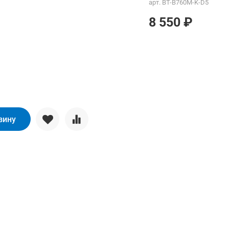
арт.
BT-B760M-K-D5
8 550 ₽
зину