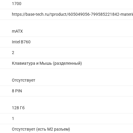
1700
https://base-tech.ru/tproduct/605049056-799585221842-materi
mATX
Intel B760
2
Клавиатура и Мышь (разделенный)
Отсутствует
8 PIN
128 Гб
1
Отсутствует (есть M2 разъем)