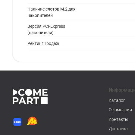
Наличие слотов M.2 для
накопителей
Версия PCI-Express
(накопители)
РейтингПродаж
Информац
Каталог
О компании
Контакты
Доставка