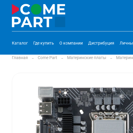
Каталог
Где купить
О компании
Дистрибуция
Личны
Главная
Come Part
Материнские платы
Материнс