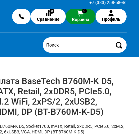
+7 (383) 258-58-46
0
0
Сравнение
Профиль
Корзина
лата BaseTech B760M-K D5,
TX, Retail, 2xDDR5, PCIe5.0,
.2 WiFi, 2xPS/2, 2xUSB2,
HDMI, DP (BT-B760M-K-D5)
760M-K D5, Socket1700, mATX, Retail, 2xDDR5, PCIe5.0, 2xM.2,
B2, 6xUSB3, VGA, HDMI, DP (BT-B760M-K-D5)