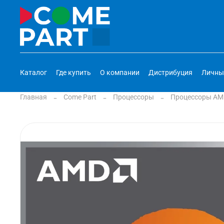
Каталог
Где купить
О компании
Дистрибуция
Личны
Главная
Come Part
Процессоры
Процессоры AMD