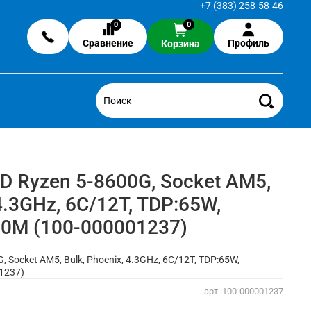
+7 (383) 258-58-46
0
0
Сравнение
Профиль
Корзина
 Ryzen 5-8600G, Socket AM5,
 4.3GHz, 6C/12T, TDP:65W,
0M (100-000001237)
 Socket AM5, Bulk, Phoenix, 4.3GHz, 6C/12T, TDP:65W,
1237)
арт.
100-000001237