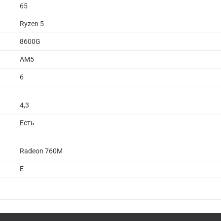
65
Ryzen 5
8600G
AM5
6
4,3
Есть
Radeon 760M
E