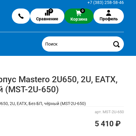
+7 (383) 258-58-46
0
0
Сравнение
Профиль
Корзина
пус Mastero 2U650, 2U, EATX,
й (MST-2U-650)
50, 2U, EATX, Без БП, чёрный (MST-2U-650)
арт.
MST-2U-650
5 410 ₽