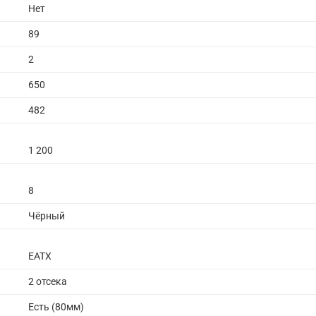
Нет
89
2
650
482
1 200
8
Чёрный
EATX
2 отсека
Есть (80мм)