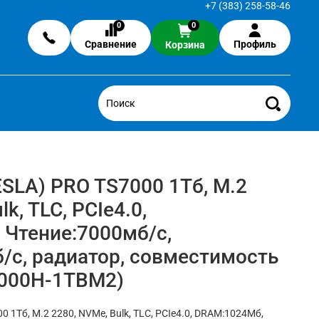
+7 (383) 258-58-46
0
0
Сравнение
Профиль
Корзина
SLA) PRO TS7000 1Тб, M.2
k, TLC, PCIe4.0,
Чтение:7000мб/с,
/с, радиатор, совместимость
7000H-1TBM2)
 1Тб, M.2 2280, NVMe, Bulk, TLC, PCIe4.0, DRAM:1024Мб,