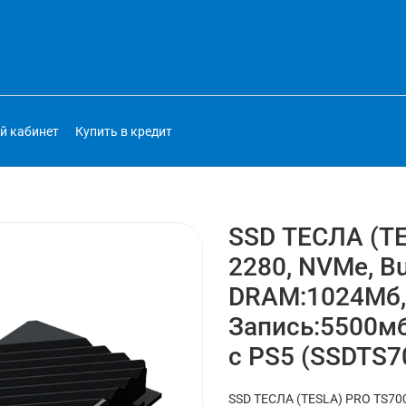
й кабинет
Купить в кредит
SSD ТЕСЛА (TE
2280, NVMe, Bul
DRAM:1024Мб, 
Запись:5500мб
с PS5 (SSDTS
SSD ТЕСЛА (TESLA) PRO TS7000