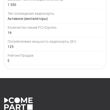
1 530
Тип охлаждения видеокарты
Активное (вентиляторы)
Количество линий PCI-Express
16
Потребляемая мощность видеокарты (Вт)
125
РейтингПродаж
E