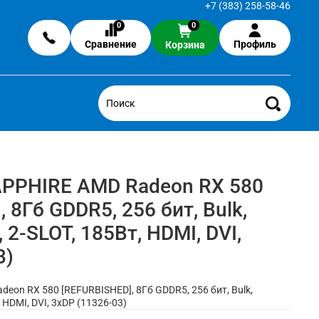
+7 (383) 258-58-46
0
0
Сравнение
Профиль
Корзина
APPHIRE AMD Radeon RX 580
 8Гб GDDR5, 256 бит, Bulk,
 2-SLOT, 185Вт, HDMI, DVI,
3)
eon RX 580 [REFURBISHED], 8Гб GDDR5, 256 бит, Bulk,
, HDMI, DVI, 3xDP (11326-03)