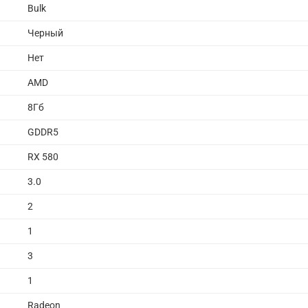
Bulk
Черный
Нет
AMD
8Гб
GDDR5
RX 580
3.0
2
1
3
1
Radeon