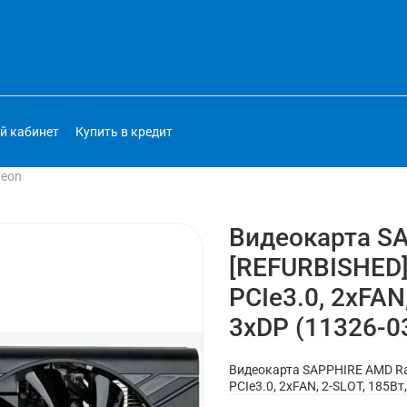
й кабинет
Купить в кредит
deon
Видеокарта S
[REFURBISHED],
PCIe3.0, 2xFAN,
3xDP (11326-0
Видеокарта SAPPHIRE AMD Rad
PCIe3.0, 2xFAN, 2-SLOT, 185Вт