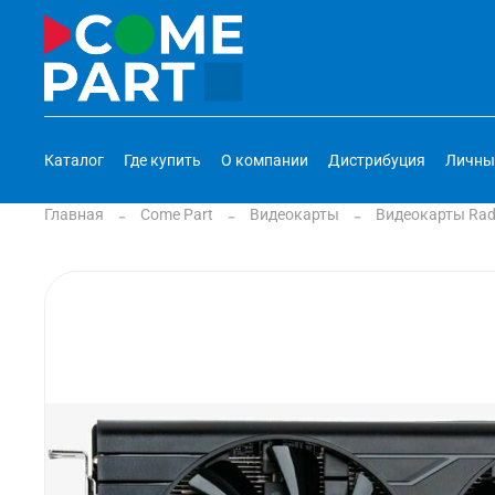
Каталог
Где купить
О компании
Дистрибуция
Личны
Главная
Come Part
Видеокарты
Видеокарты Ra