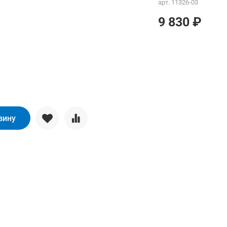
арт.
11326-03
9 830 ₽
зину