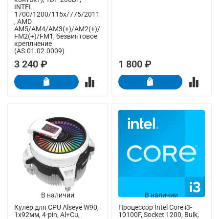
INTEL
1700/1200/115x/775/2011
, AMD
AM5/AM4/AM3(+)/AM2(+)/
FM2(+)/FM1, безвинтовое
креплнение
(AS.01.02.0009)
3 240 ₽
1 800 ₽
В наличии
В наличии
Кулер для CPU Alseye W90,
Процессор Intel Core i3-
1х92мм, 4-pin, Al+Cu,
10100F, Socket 1200, Bulk,