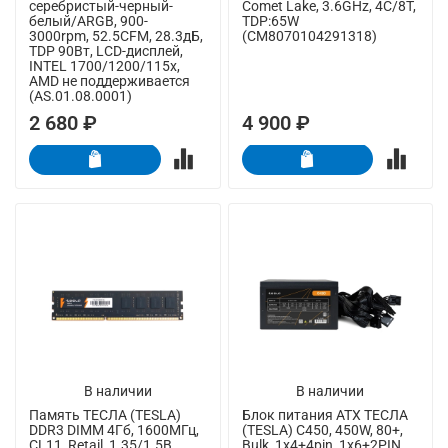
серебристый-черный-
Comet Lake, 3.6GHz, 4C/8T,
белый/ARGB, 900-
TDP:65W
3000rpm, 52.5CFM, 28.3дБ,
(CM8070104291318)
TDP 90Вт, LCD-дисплей,
INTEL 1700/1200/115x,
AMD не поддерживается
(AS.01.08.0001)
2 680 ₽
4 900 ₽
В наличии
В наличии
Память ТЕСЛА (TESLA)
Блок питания ATX ТЕСЛА
DDR3 DIMM 4Гб, 1600МГц,
(TESLA) C450, 450W, 80+,
CL11, Retail, 1.35/1.5В
Bulk, 1x4+4pin, 1x6+2PIN,