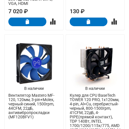
VGA, HDMI
7 020 ₽
130 ₽
В наличии
В наличии
Вентилятор Mastero MF-
Кулер для CPU BaseTech
120, 120мм, 3-pin+Molex,
TOWER 120 PRO, 1х120мм,
черный-синий, 1500rpm,
4-pin, Al+Cu, серебристый-
44CFM, 22дБ,
черный, 800-1500rpm,
антивибропрокладки
41CFM, 22дБ, 4-
(MF120BFV1)
PIPE(прямой контакт),
TDP 140Вт, INTEL
1700/1200/115x/775, AMD