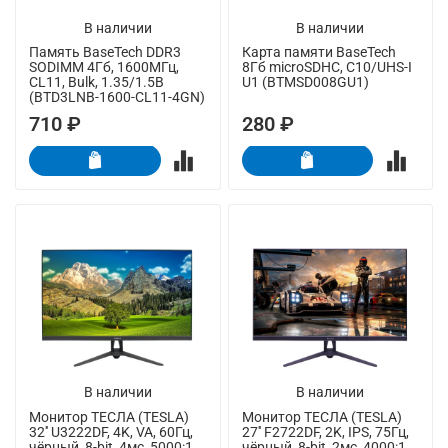
В наличии
В наличии
Память BaseTech DDR3
Карта памяти BaseTech
SODIMM 4Гб, 1600МГц,
8Гб microSDHC, C10/UHS-I
CL11, Bulk, 1.35/1.5В
U1 (BTMSD008GU1)
(BTD3LNB-1600-CL11-4GN)
710 ₽
280 ₽
В наличии
В наличии
Монитор ТЕСЛА (TESLA)
Монитор ТЕСЛА (TESLA)
32'' U3222DF, 4K, VA, 60Гц,
27'' F2722DF, 2K, IPS, 75Гц,
чёрный, 8-bit, 4мс, 5000:1,
чёрный, 8-bit, 2мс, 4000:1,