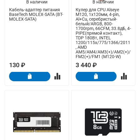
В наличии
В наличии
Кабель-адаптер питания
Кулер для CPU Alseye
BaseTech MOLEX-SATA (BT-
M120, 1х120мм, 4-pin,
MOLEX-SATA)
Al+Cu, серебристый-
белый/ARGB, 800-
1700rpm, 66CFM, 33.8дБ, 4-
PIPE(прямой контакт),
TDP 180Вт, INTEL
1200/115x/775/1366/2011
, AMD
AM5/AM4/AM3(+)/AM2(+)/
FM2(+)/FM1 (M120-W)
130 ₽
3 440 ₽