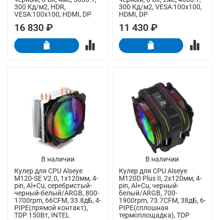
300 Кд/м2, HDR,
300 Кд/м2, VESA:100x100,
VESA:100x100, HDMI, DP
HDMI, DP
16 830 ₽
11 430 ₽
В наличии
В наличии
Кулер для CPU Alseye
Кулер для CPU Alseye
M120-SE V2.0, 1х120мм, 4-
M120D Plus II, 2х120мм, 4-
pin, Al+Cu, серебристый-
pin, Al+Cu, черный-
черный-белый/ARGB, 800-
белый/ARGB, 700-
1700rpm, 66CFM, 33.8дБ, 4-
1900rpm, 73.7CFM, 38дБ, 6-
PIPE(прямой контакт),
PIPE(сплошная
TDP 150Вт, INTEL
термоплощадка), TDP