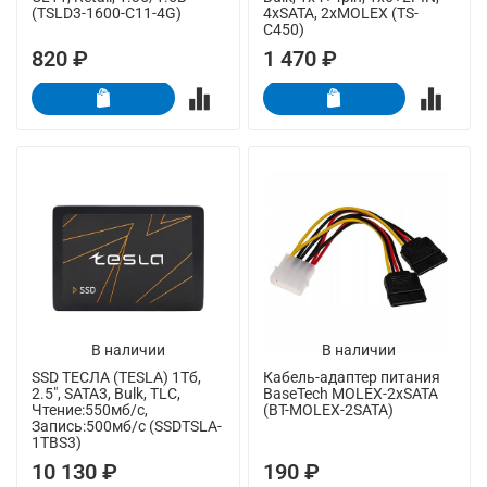
(TSLD3-1600-C11-4G)
4xSATA, 2xMOLEX (TS-
C450)
820 ₽
1 470 ₽
В наличии
В наличии
SSD ТЕСЛА (TESLA) 1Тб,
Кабель-адаптер питания
2.5", SATA3, Bulk, TLC,
BaseTech MOLEX-2xSATA
Чтение:550мб/с,
(BT-MOLEX-2SATA)
Запись:500мб/с (SSDTSLA-
1TBS3)
10 130 ₽
190 ₽