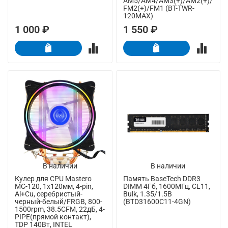
AM5/AM4/AM3(+)/AM2(+)/
FM2(+)/FM1 (BT-TWR-
120MAX)
1 000 ₽
1 550 ₽
В наличии
В наличии
Кулер для CPU Mastero
Память BaseTech DDR3
MC-120, 1х120мм, 4-pin,
DIMM 4Гб, 1600МГц, CL11,
Al+Cu, серебристый-
Bulk, 1.35/1.5В
черный-белый/FRGB, 800-
(BTD31600C11-4GN)
1500rpm, 38.5CFM, 22дБ, 4-
PIPE(прямой контакт),
TDP 140Вт, INTEL