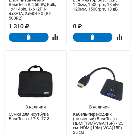
BaseTech R2, 500W, Bulk,
120мм, 1500rpm, 18 дБ-
1x4+4pin, 1x6+2PIN,
120мм, 1500rpm, 18 дБ
4xSATA, 2xMOLEX (BT-
500R2)
1 310 ₽
0 ₽
В наличии
В наличии
Сумка для ноутбука
Кабель-переходник
BaseTech / 17.3- 17.3
(активный) BaseTech /
HDMI(19M)-VGA(15F) / 25
см- HDMI(19M)-VGA(15F)-
25 см