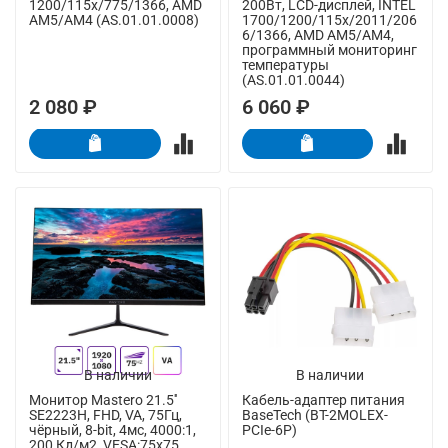
1200/115x/775/1366, AMD
200Вт, LCD-дисплей, INTEL
AM5/AM4 (AS.01.01.0008)
1700/1200/115x/2011/206
6/1366, AMD AM5/AM4,
программный мониторинг
температуры
(AS.01.01.0044)
2 080 ₽
6 060 ₽
В наличии
В наличии
Монитор Mastero 21.5''
Кабель-адаптер питания
SE2223H, FHD, VA, 75Гц,
BaseTech (BT-2MOLEX-
чёрный, 8-bit, 4мс, 4000:1,
PCIe-6P)
200 Кд/м2, VESA:75x75,