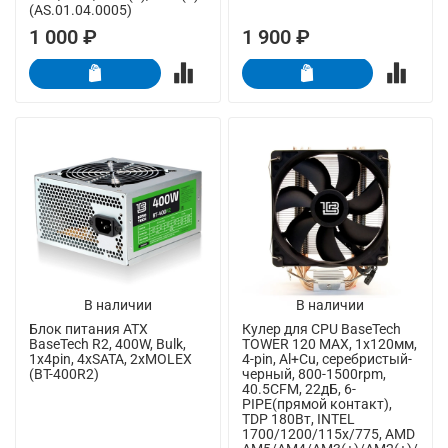
(AS.01.04.0005)
1 000 ₽
1 900 ₽
В наличии
В наличии
Блок питания ATX
Кулер для CPU BaseTech
BaseTech R2, 400W, Bulk,
TOWER 120 MAX, 1х120мм,
1x4pin, 4xSATA, 2xMOLEX
4-pin, Al+Cu, серебристый-
(BT-400R2)
черный, 800-1500rpm,
40.5CFM, 22дБ, 6-
PIPE(прямой контакт),
TDP 180Вт, INTEL
1700/1200/115x/775, AMD