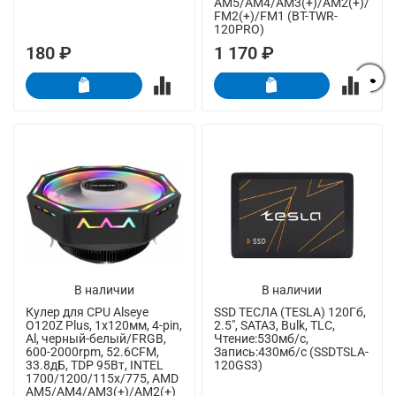
AM5/AM4/AM3(+)/AM2(+)/
FM2(+)/FM1 (BT-TWR-
120PRO)
180 ₽
1 170 ₽
В наличии
В наличии
Кулер для CPU Alseye
SSD ТЕСЛА (TESLA) 120Гб,
O120Z Plus, 1х120мм, 4-pin,
2.5", SATA3, Bulk, TLC,
Al, черный-белый/FRGB,
Чтение:530мб/с,
600-2000rpm, 52.6CFM,
Запись:430мб/с (SSDTSLA-
33.8дБ, TDP 95Вт, INTEL
120GS3)
1700/1200/115x/775, AMD
AM5/AM4/AM3(+)/AM2(+)