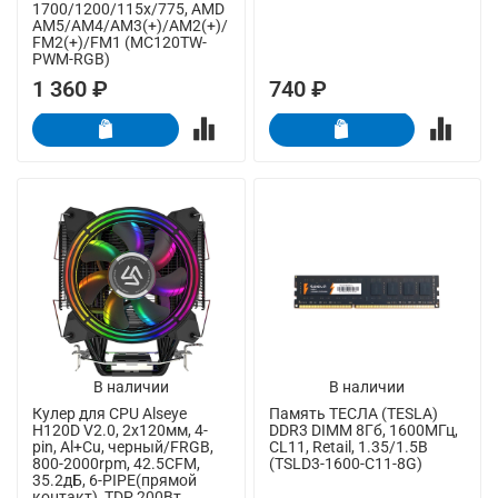
1700/1200/115x/775, AMD
AM5/AM4/AM3(+)/AM2(+)/
FM2(+)/FM1 (MC120TW-
PWM-RGB)
1 360 ₽
740 ₽
В наличии
В наличии
Кулер для CPU Alseye
Память ТЕСЛА (TESLA)
H120D V2.0, 2х120мм, 4-
DDR3 DIMM 8Гб, 1600МГц,
pin, Al+Cu, черный/FRGB,
CL11, Retail, 1.35/1.5В
800-2000rpm, 42.5CFM,
(TSLD3-1600-C11-8G)
35.2дБ, 6-PIPE(прямой
контакт), TDP 200Вт,